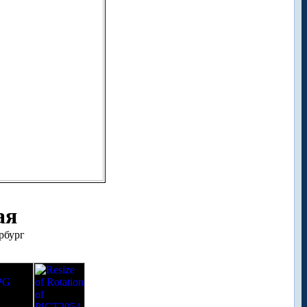
ая
ербург