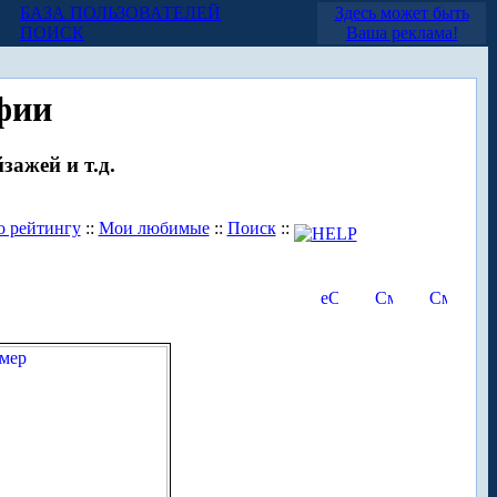
БАЗА ПОЛЬЗОВАТЕЛЕЙ
Здесь может быть
ПОИСК
Ваша реклама!
фии
зажей и т.д.
о рейтингу
::
Мои любимые
::
Поиск
::