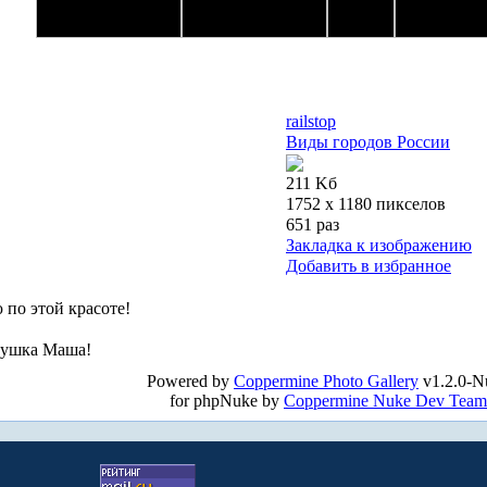
railstop
Виды городов России
211 Kб
1752 x 1180 пикселов
651 раз
Закладка к изображению
Добавить в избранное
 по этой красоте!
евушка Маша!
Powered by
Coppermine Photo Gallery
v1.2.0-N
for phpNuke by
Coppermine Nuke Dev Team