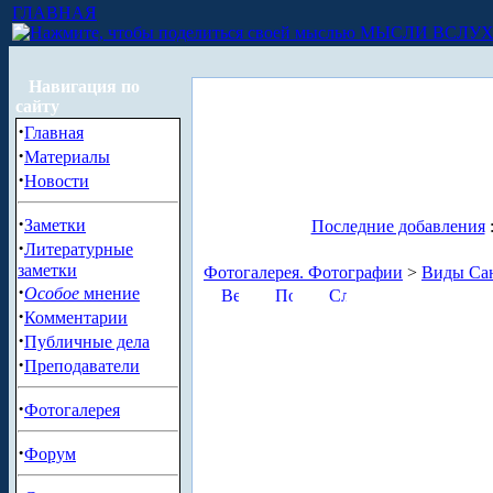
ГЛАВНАЯ
МЫСЛИ ВСЛУ
Навигация по
сайту
·
Главная
·
Материалы
·
Новости
·
Заметки
Последние добавления
·
Литературные
заметки
Фотогалерея. Фотографии
>
Виды Сан
·
Особое
мнение
·
Комментарии
·
Публичные дела
·
Преподаватели
·
Фотогалерея
·
Форум