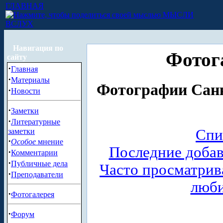
ГЛАВНАЯ
МЫСЛИ
ВСЛУХ
Навигация по
Фотог
сайту
·
Главная
·
Материалы
Фотографии Санк
·
Новости
·
Заметки
·
Литературные
Спи
заметки
·
Особое
мнение
Последние доба
·
Комментарии
·
Публичные дела
Часто просматри
·
Преподаватели
люб
·
Фотогалерея
·
Форум