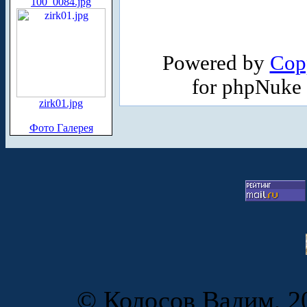
100_0084.jpg
Powered by
Cop
for phpNuke
zirk01.jpg
Фото Галерея
© Колосов Вадим, 20