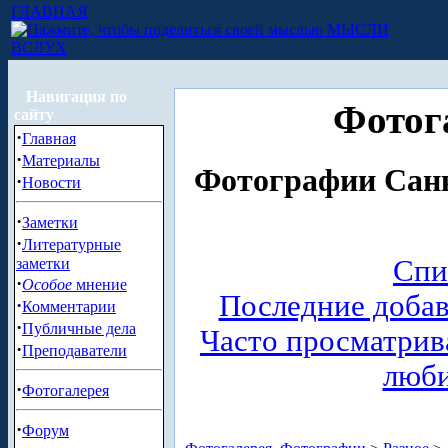
ГЛАВНАЯ
МЫСЛИ
ВСЛУХ
Навигация по
Фотог
сайту
·
Главная
·
Материалы
Фотографии Санк
·
Новости
·
Заметки
·
Литературные
Спи
заметки
·
Особое
мнение
Последние доба
·
Комментарии
·
Публичные дела
Часто просматри
·
Преподаватели
люб
·
Фотогалерея
·
Форум