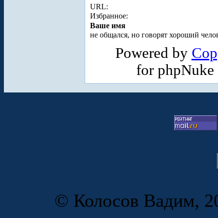
URL:
Избранное:
Ваше имя
не общался, но говорят хороший челов
Powered by
Cop
for phpNuke
© Колосов Вадим, 20