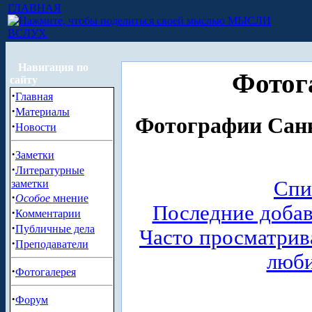
ГЛАВНАЯ
МЫСЛИ
ВСЛУХ
Навигация по
Фотог
сайту
·
Главная
·
Материалы
Фотографии Санк
·
Новости
·
Заметки
·
Литературные
Спи
заметки
·
Особое
мнение
Последние доба
·
Комментарии
·
Публичные дела
Часто просматри
·
Преподаватели
люб
·
Фотогалерея
·
Форум