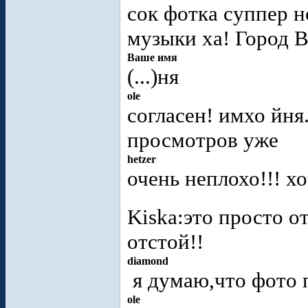
сок фотка суппер н
музыки ха! Город В
Ваше имя
(...)ня
ole
согласен! имхо йня
просмотров уже
hetzer
очень неплохо!!! х
Kiska:это просто о
отстой!!
diamond
я думаю,что фото 
ole