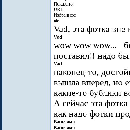
Показано:
URL:
Избранное:
ole
Vad, эта фотка вне 
Vаd
wow wow wow...
б
поставил!! надо бы
Vad
наконец-то, достой
вышла вперед, но е
какие-то бублики в
А сейчас эта фотка 
как надо фотки пр
Ваше имя
Ваше имя