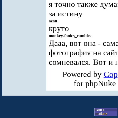
я точно также дум
за истину
azan
круто
monkey-fonics_rumbles
Дааа, вот она - са
фотография на сай
сомневался. Вот и 
Powered by
Cop
for phpNuke