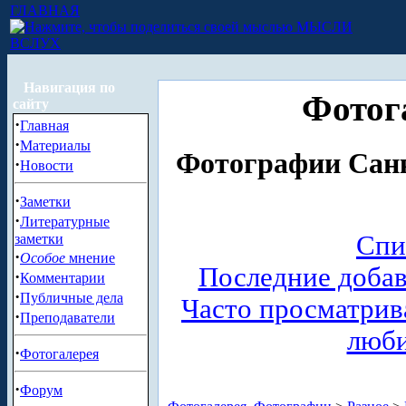
ГЛАВНАЯ
МЫСЛИ
ВСЛУХ
Навигация по
Фотог
сайту
·
Главная
·
Материалы
Фотографии Санк
·
Новости
·
Заметки
·
Литературные
Спи
заметки
·
Особое
мнение
Последние доба
·
Комментарии
·
Публичные дела
Часто просматри
·
Преподаватели
люб
·
Фотогалерея
·
Форум