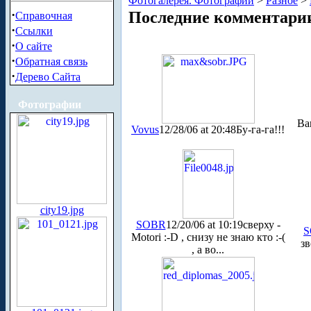
Фотогалерея. Фотографии
>
Разное
>
·
Последние комментари
Справочная
·
Ссылки
·
О сайте
·
Обратная связь
·
Дерево Сайта
Фотографии
Ва
Vovus
12/28/06 at 20:48
Бу-га-га!!!
city19.jpg
SOBR
12/20/06 at 10:19
сверху -
S
Motori :-D , снизу не знаю кто :-(
зв
, а во...