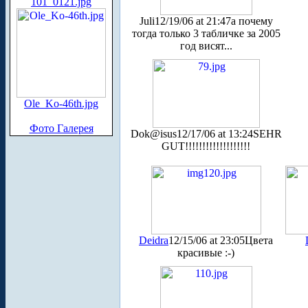
101_0121.jpg
Juli
12/19/06 at 21:47
а почему
тогда только 3 табличке за 2005
год висят...
Ole_Ko-46th.jpg
Фото Галерея
Dok@isus
12/17/06 at 13:24
SEHR
GUT!!!!!!!!!!!!!!!!!!!
Deidra
12/15/06 at 23:05
Цвета
красивые :-)