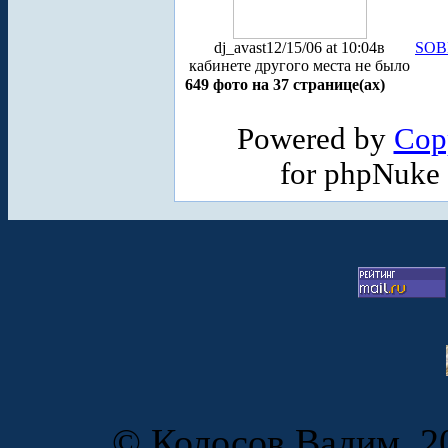
dj_avast
12/15/06 at 10:04
в
SOB
кабинете другого места не было
649 фото на 37 странице(ах)
Powered by
Cop
for phpNuke
© Колосов Вадим, 20