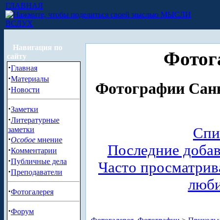
ГЛАВНАЯ
МЫСЛИ
ВСЛУХ
Навигация по
Фотог
сайту
·
Главная
·
Материалы
Фотографии Санк
·
Новости
·
Заметки
·
Литературные
Спи
заметки
·
Особое
мнение
Последние доба
·
Комментарии
·
Публичные дела
Часто просматри
·
Преподаватели
люб
·
Фотогалерея
·
Форум