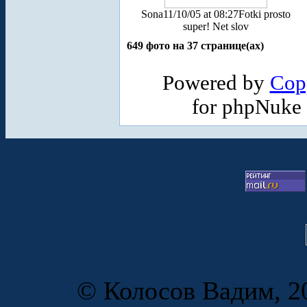
Sona
11/10/05 at 08:27
Fotki prosto
super! Net slov
649 фото на 37 странице(ах)
Powered by
Cop
for phpNuke
© Колосов Вадим, 20