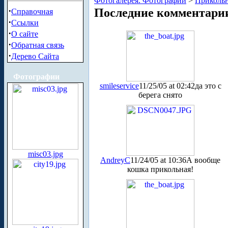
Фотогалерея. Фотографии
>
Приколь
·
Последние комментари
Справочная
·
Ссылки
·
О сайте
·
Обратная связь
·
Дерево Сайта
Фотографии
smileservice
11/25/05 at 02:42
да это с
берега снято
misc03.jpg
AndreyC
11/24/05 at 10:36
А вообще
кошка прикольная!