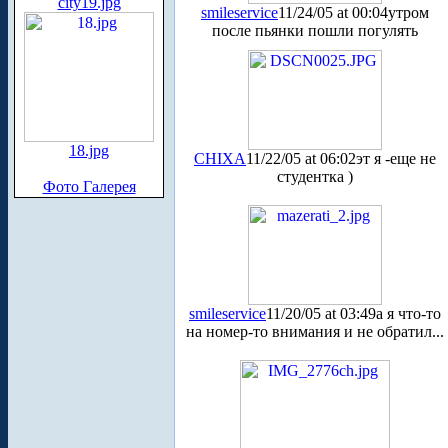
city19.jpg
smileservice
11/24/05 at 00:04
утром
после пьянки пошли погулять
18.jpg
CHIXA
11/22/05 at 06:02
эт я -еще не
студентка )
Фото Галерея
smileservice
11/20/05 at 03:49
а я что-то
на номер-то внимания и не обратил...