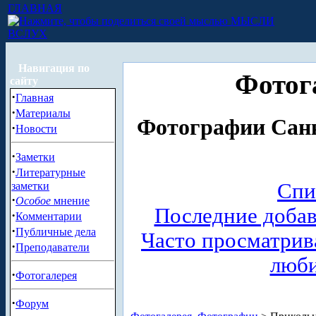
ГЛАВНАЯ
МЫСЛИ
ВСЛУХ
Навигация по
Фотог
сайту
·
Главная
·
Материалы
Фотографии Санк
·
Новости
·
Заметки
·
Литературные
Спи
заметки
·
Особое
мнение
Последние доба
·
Комментарии
·
Публичные дела
Часто просматри
·
Преподаватели
люб
·
Фотогалерея
·
Форум