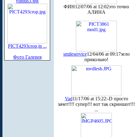
vilnius3.jpg
ФИН
12/07/06 at 12:02
это точно
АЛИНА
PICT4293crop.jp ...
smileservice
12/04/06 at 09:17
зело
Фото Галерея
прикольно!
Vad
11/17/06 at 15:22
:-D просто
зачет!!!! супер!!! вот так скриншот!!!
...