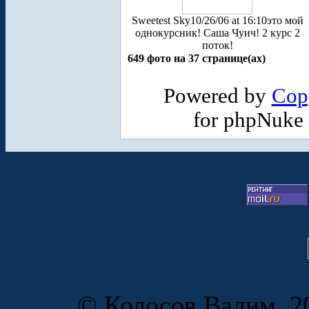
Sweetest Sky
10/26/06 at 16:10
это мой
однокурсник! Саша Чуич! 2 курс 2
поток!
649 фото на 37 странице(ах)
Powered by
Cop
for phpNuke
© Колосов Вадим, 20