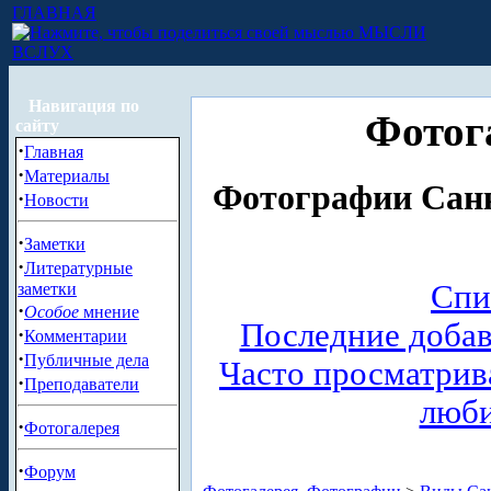
ГЛАВНАЯ
МЫСЛИ
ВСЛУХ
Навигация по
Фотог
сайту
·
Главная
·
Материалы
Фотографии Санк
·
Новости
·
Заметки
·
Литературные
Спи
заметки
·
Особое
мнение
Последние доба
·
Комментарии
·
Публичные дела
Часто просматри
·
Преподаватели
люб
·
Фотогалерея
·
Форум