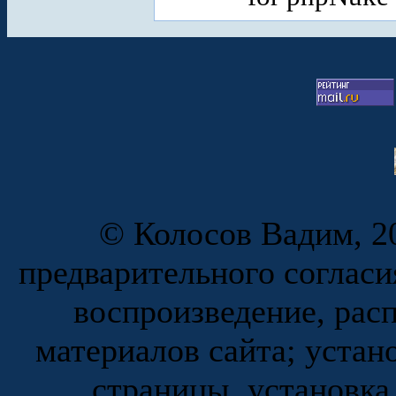
© Колосов Вадим, 20
предварительного согласи
воспроизведение, рас
материалов сайта; устан
страницы, установка