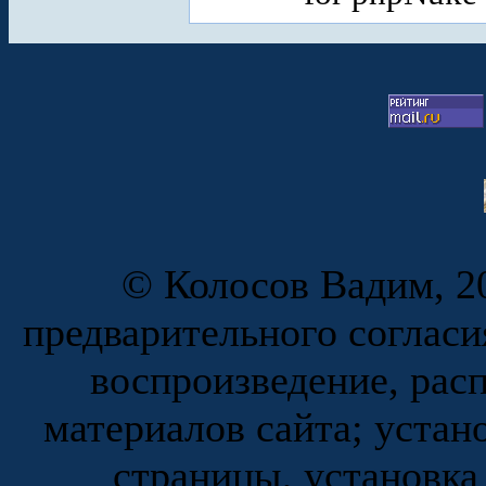
© Колосов Вадим, 20
предварительного согласи
воспроизведение, рас
материалов сайта; устан
страницы, установка