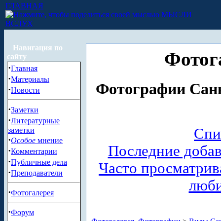
ГЛАВНАЯ
МЫСЛИ
ВСЛУХ
Навигация по
Фотог
сайту
·
Главная
·
Материалы
Фотографии Санк
·
Новости
·
Заметки
·
Литературные
Спи
заметки
·
Особое
мнение
Последние доба
·
Комментарии
·
Публичные дела
Часто просматри
·
Преподаватели
люб
·
Фотогалерея
·
Форум