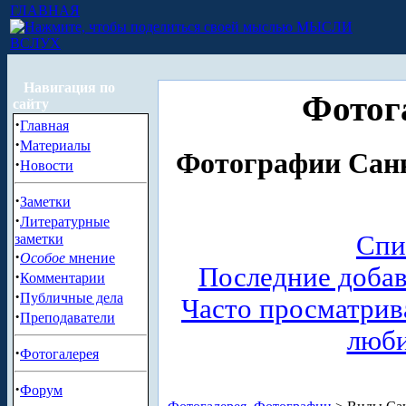
ГЛАВНАЯ
МЫСЛИ
ВСЛУХ
Навигация по
Фотог
сайту
·
Главная
·
Материалы
Фотографии Санк
·
Новости
·
Заметки
·
Литературные
Спи
заметки
·
Особое
мнение
Последние доба
·
Комментарии
·
Публичные дела
Часто просматри
·
Преподаватели
люб
·
Фотогалерея
·
Форум