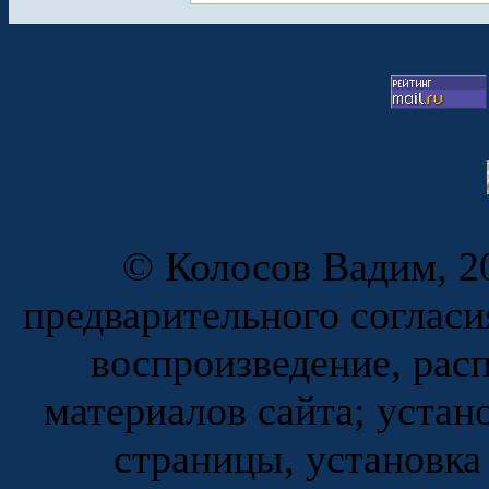
© Колосов Вадим, 20
предварительного согласи
воспроизведение, рас
материалов сайта; устан
страницы, установка