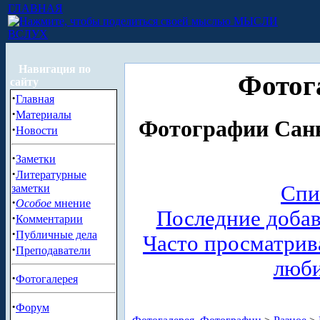
ГЛАВНАЯ
МЫСЛИ
ВСЛУХ
Навигация по
Фотог
сайту
·
Главная
·
Материалы
Фотографии Санк
·
Новости
·
Заметки
·
Литературные
Спи
заметки
·
Особое
мнение
Последние доба
·
Комментарии
·
Публичные дела
Часто просматри
·
Преподаватели
люб
·
Фотогалерея
·
Форум