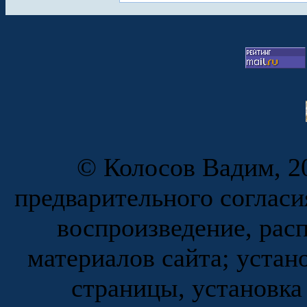
© Колосов Вадим, 20
предварительного согласи
воспроизведение, рас
материалов сайта; устан
страницы, установка