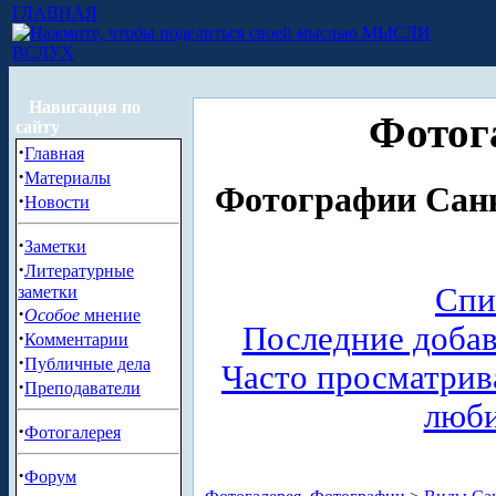
ГЛАВНАЯ
МЫСЛИ
ВСЛУХ
Навигация по
Фотог
сайту
·
Главная
·
Материалы
Фотографии Санк
·
Новости
·
Заметки
·
Литературные
Спи
заметки
·
Особое
мнение
Последние доба
·
Комментарии
·
Публичные дела
Часто просматри
·
Преподаватели
люб
·
Фотогалерея
·
Форум