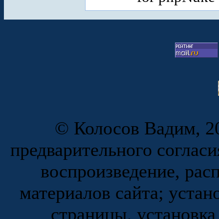
© Колосов Вадим, 20
предварительного согласи
воспроизведение, рас
материалов сайта; устан
страницы, установка