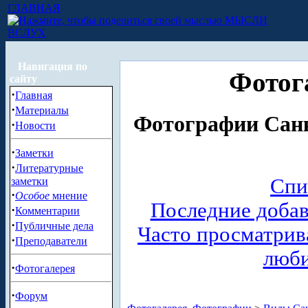
ГЛАВНАЯ
МЫСЛИ
ВСЛУХ
Навигация по
Фотог
сайту
·
Главная
·
Материалы
Фотографии Санк
·
Новости
·
Заметки
·
Литературные
Спи
заметки
·
Особое
мнение
Последние доба
·
Комментарии
·
Публичные дела
Часто просматри
·
Преподаватели
люб
·
Фотогалерея
·
Форум