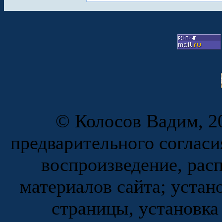
© Колосов Вадим, 20
предварительного согласи
воспроизведение, рас
материалов сайта; устан
страницы, установка