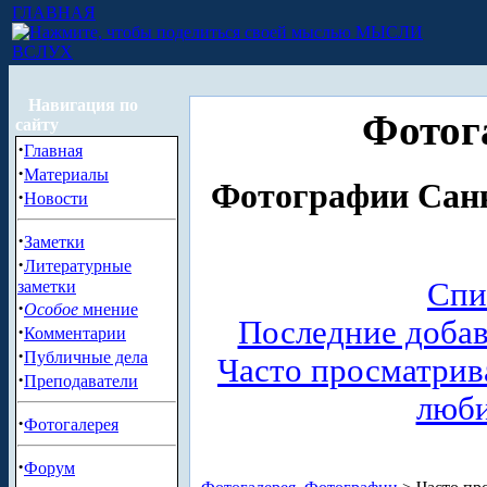
ГЛАВНАЯ
МЫСЛИ
ВСЛУХ
Навигация по
Фотог
сайту
·
Главная
·
Материалы
Фотографии Санк
·
Новости
·
Заметки
·
Литературные
Спи
заметки
·
Особое
мнение
Последние доба
·
Комментарии
·
Публичные дела
Часто просматри
·
Преподаватели
люб
·
Фотогалерея
·
Форум