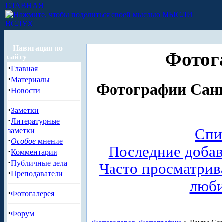
ГЛАВНАЯ
МЫСЛИ
ВСЛУХ
Навигация по
Фотог
сайту
·
Главная
·
Материалы
Фотографии Санк
·
Новости
·
Заметки
·
Литературные
Спи
заметки
·
Особое
мнение
Последние доба
·
Комментарии
·
Публичные дела
Часто просматри
·
Преподаватели
люб
·
Фотогалерея
·
Форум