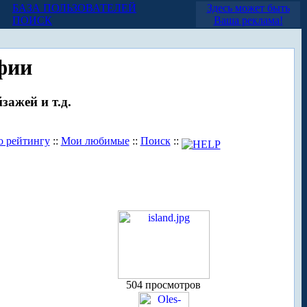
БАЗА ПОЛЬЗОВАТЕЛЕЙ
Здесь может быть
ПОИСК
Ваша реклама!
фии
зажей и т.д.
о рейтингу
::
Мои любимые
::
Поиск
::
504 просмотров