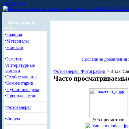
ГЛАВНАЯ
МЫСЛИ ВСЛУ
Навигация по
сайту
·
Главная
·
Материалы
·
Новости
·
Заметки
Последние добавления
·
Литературные
заметки
Фотогалерея. Фотографии
> Виды Сан
·
Особое
мнение
Часто просматриваемы
·
Комментарии
·
Публичные дела
·
Преподаватели
·
Фотогалерея
·
Форум
505 просмотров