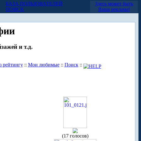
БАЗА ПОЛЬЗОВАТЕЛЕЙ
Здесь может быть
ПОИСК
Ваша реклама!
фии
зажей и т.д.
о рейтингу
::
Мои любимые
::
Поиск
::
(17 голосов)