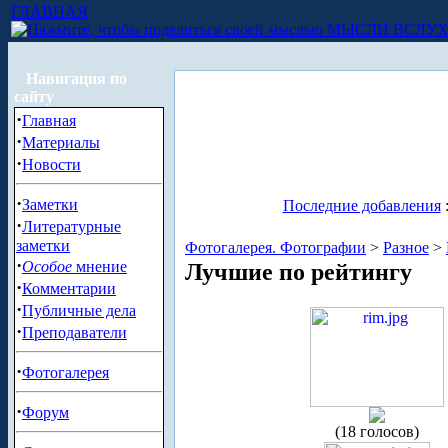
ГЛАВНАЯ
МЫСЛИ ВСЛУ
Навигация по
сайту
·
Главная
·
Материалы
·
Новости
·
Заметки
Последние добавления
·
Литературные
заметки
Фотогалерея. Фотографии
>
Разное
>
·
Особое
мнение
Лучшие по рейтингу
·
Комментарии
·
Публичные дела
·
Преподаватели
·
Фотогалерея
·
Форум
(18 голосов)