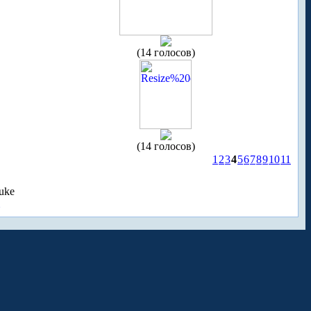
(14 голосов)
(14 голосов)
1
2
3
4
5
6
7
8
9
10
11
uke