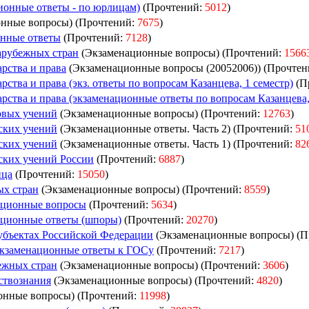
ионные ответы - по юрлицам)
(Прочтений:
5012
)
нные вопросы) (Прочтений:
7675
)
онные ответы
(Прочтений:
7128
)
зарубежных стран
(Экзаменационные вопросы) (Прочтений:
1566
арства и права
(Экзаменационные вопросы (20052006)) (Прочте
рства и права (экз. ответы по вопросам Казанцева, 1 семестр)
(П
рства и права (экзаменационные ответы по вопросам Казанцева,
овых учений
(Экзаменационные вопросы) (Прочтений:
12763
)
ских учений
(Экзаменационные ответы. Часть 2) (Прочтений:
51
ских учений
(Экзаменационные ответы. Часть 1) (Прочтений:
82
ских учений России
(Прочтений:
6887
)
ица
(Прочтений:
15050
)
ых стран
(Экзаменационные вопросы) (Прочтений:
8559
)
ационные вопросы
(Прочтений:
5634
)
ационные ответы (шпоры)
(Прочтений:
20270
)
убъектах Российской Федерации
(Экзаменационные вопросы) (П
Экзаменационные ответы к ГОСу
(Прочтений:
7217
)
ежных стран
(Экзаменационные вопросы) (Прочтений:
3606
)
ствознания
(Экзаменационные вопросы) (Прочтений:
4820
)
онные вопросы) (Прочтений:
11998
)