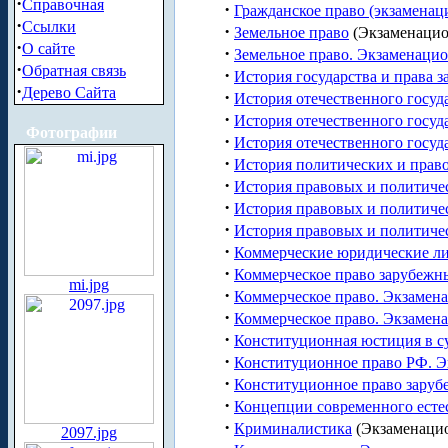
·
Справочная
·
Гражданское право (экзаменац
·
Ссылки
·
Земельное право
(Экзаменацио
·
О сайте
·
Земельное право. Экзаменаци
·
Обратная связь
·
История государства и права 
·
Дерево Сайта
·
История отечественного госуд
·
История отечественного госуда
Фотографии
·
История отечественного госуда
·
История политических и прав
·
История правовых и политиче
·
История правовых и политиче
·
История правовых и политиче
·
Коммерческие юридические л
·
Коммерческое право зарубежн
mi.jpg
·
Коммерческое право. Экзамен
·
Коммерческое право. Экзамен
·
Конституционная юстиция в с
·
Конституционное право РФ. 
·
Конституционное право заруб
·
Концепции современного есте
·
Криминалистика
(Экзаменаци
2097.jpg