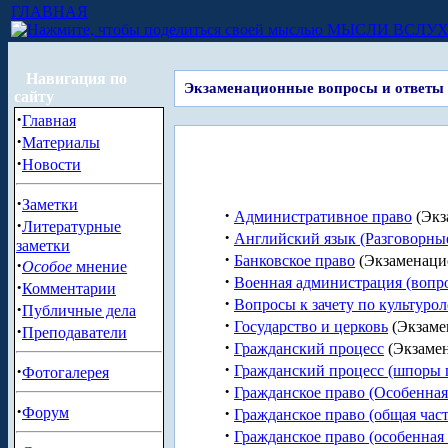
ГЛАВНАЯ
МЫСЛИ ВСЛУ
Навигация по
Экзаменационные вопросы и ответы
сайту
·
Главная
·
Материалы
·
Новости
·
Заметки
·
Административное право
(Экз
·
Литературные
·
Английский язык (Разговорные
заметки
·
Банковское право
(Экзаменаци
·
Особое
мнение
·
Военная администрация (вопро
·
Комментарии
·
Вопросы к зачету по культуро
·
Публичные дела
·
Государство и церковь
(Экзаме
·
Преподаватели
·
Гражданский процесс
(Экзаме
·
·
Гражданский процесс (шпоры 
Фотогалерея
·
Гражданское право (Особенная
·
·
Форум
Гражданское право (общая част
·
Гражданское право (особенная