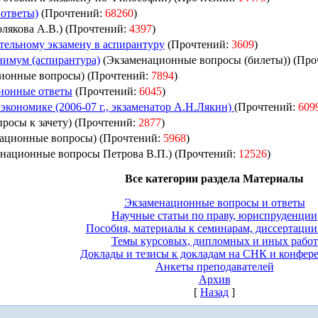
ответы)
(Прочтений:
68260
)
лякова А.В.) (Прочтений:
4397
)
тельному экзамену в аспирантуру
(Прочтений:
3609
)
имум (аспирантура)
(Экзаменационные вопросы (билеты)) (Про
ионные вопросы) (Прочтений:
7894
)
ионные ответы
(Прочтений:
6045
)
кономике (2006-07 г., экзаменатор А.Н.Лякин)
(Прочтений:
609
росы к зачету) (Прочтений:
2877
)
ационные вопросы) (Прочтений:
5968
)
национные вопросы Петрова В.П.) (Прочтений:
12526
)
Все категории раздела Материалы
Экзаменационные вопросы и ответы
Научные статьи по праву, юриспруденции
Пособия, материалы к семинарам, диссертации 
Темы курсовых, дипломных и иных работ
Доклады и тезисы к докладам на СНК и конфер
Анкеты преподавателей
Архив
[
Назад
]