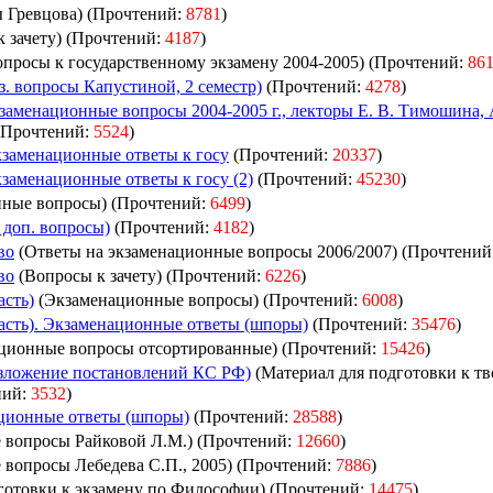
ы Гревцова) (Прочтений:
8781
)
 зачету) (Прочтений:
4187
)
просы к государственному экзамену 2004-2005) (Прочтений:
86
кз. вопросы Капустиной, 2 семестр)
(Прочтений:
4278
)
кзаменационные вопросы 2004-2005 г., лекторы Е. В. Тимошина, А
 (Прочтений:
5524
)
Экзаменационные ответы к госу
(Прочтений:
20337
)
кзаменационные ответы к госу (2)
(Прочтений:
45230
)
ные вопросы) (Прочтений:
6499
)
а доп. вопросы)
(Прочтений:
4182
)
во
(Ответы на экзаменационные вопросы 2006/2007) (Прочтений
во
(Вопросы к зачету) (Прочтений:
6226
)
асть)
(Экзаменационные вопросы) (Прочтений:
6008
)
асть). Экзаменационные ответы (шпоры)
(Прочтений:
35476
)
ционные вопросы отсортированные) (Прочтений:
15426
)
изложение постановлений КС РФ)
(Материал для подготовки к тв
ний:
3532
)
ционные ответы (шпоры)
(Прочтений:
28588
)
вопросы Райковой Л.М.) (Прочтений:
12660
)
вопросы Лебедева С.П., 2005) (Прочтений:
7886
)
готовки к экзамену по Философии) (Прочтений:
14475
)