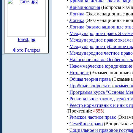
·
Криминалистика. Экзаменаци
·
Криминология
(Вопросы к зач
·
Логика
(Экзаменационные воп
·
Логика
(Экзаменационные воп
·
Логика (экзаменационные отв
·
Международное право. Экзаме
·
forest.jpg
Международное право: экзаме
·
Международное публичное пр
Фото Галерея
·
Международное частное право
·
Налоговое право. Особенная ч
·
Некоммерческие юридические
·
Нотариат
(Экзаменационные о
·
Общая теория права
(Экзамена
·
Пробные вопросы из экзамена
·
Программа курса "Основы Ме
·
Региональное законодательств
·
Реестр нормативных и иных пр
(Прочтений:
4555
)
·
Римское частное право
(Экзам
·
Семейное право
(Вопросы к за
·
Социальное и правовое госуда