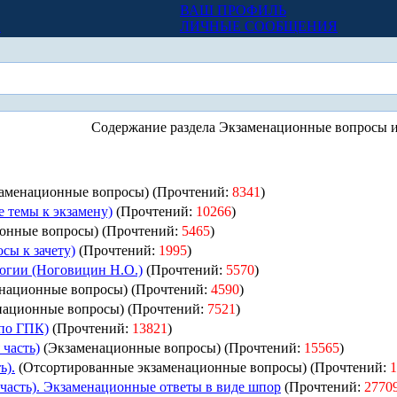
ВАШ ПРОФИЛЬ
Х
ЛИЧНЫЕ СООБЩЕНИЯ
Содержание раздела Экзаменационные вопросы и
аменационные вопросы) (Прочтений:
8341
)
 темы к экзамену)
(Прочтений:
10266
)
онные вопросы) (Прочтений:
5465
)
сы к зачету)
(Прочтений:
1995
)
логии (Ноговицин Н.О.)
(Прочтений:
5570
)
национные вопросы) (Прочтений:
4590
)
национные вопросы) (Прочтений:
7521
)
по ГПК)
(Прочтений:
13821
)
 часть)
(Экзаменационные вопросы) (Прочтений:
15565
)
ь).
(Отсортированные экзаменационные вопросы) (Прочтений:
1
 часть). Экзаменационные ответы в виде шпор
(Прочтений:
2770