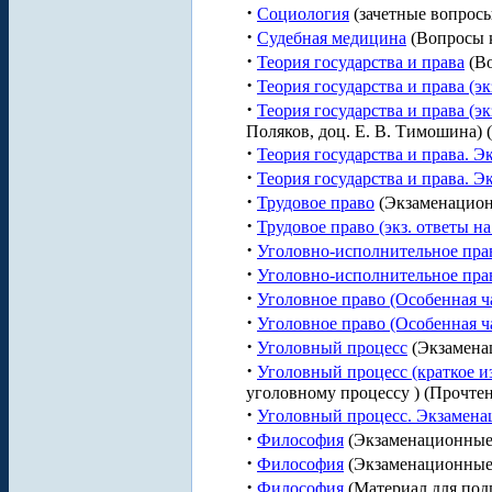
·
Социология
(зачетные вопрос
·
Судебная медицина
(Вопросы к
·
Теория государства и права
(Во
·
Теория государства и права (э
·
Теория государства и права (э
Поляков, доц. Е. В. Тимошина)
·
Теория государства и права. 
·
Теория государства и права. Э
·
Трудовое право
(Экзаменацион
·
Трудовое право (экз. ответы н
·
Уголовно-исполнительное пра
·
Уголовно-исполнительное пра
·
Уголовное право (Особенная ч
·
Уголовное право (Особенная ч
·
Уголовный процесс
(Экзамена
·
Уголовный процесс (краткое 
уголовному процессу ) (Прочте
·
Уголовный процесс. Экзамена
·
Философия
(Экзаменационные 
·
Философия
(Экзаменационные 
·
Философия
(Материал для под