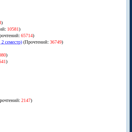
3
)
ний:
10581
)
рочтений:
65714
)
 2 семестр)
(Прочтений:
36749
)
080
)
641
)
рочтений:
2147
)