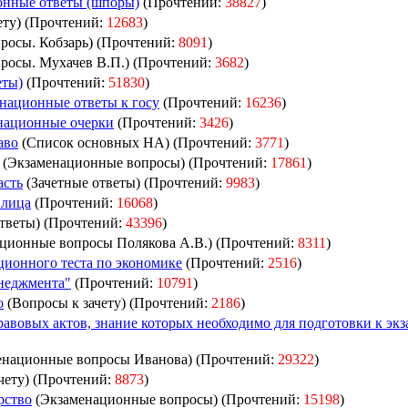
онные ответы (шпоры)
(Прочтений:
38827
)
ету) (Прочтений:
12683
)
росы. Кобзарь) (Прочтений:
8091
)
росы. Мухачев В.П.) (Прочтений:
3682
)
еты)
(Прочтений:
51830
)
национные ответы к госу
(Прочтений:
16236
)
национные очерки
(Прочтений:
3426
)
аво
(Список основных НА) (Прочтений:
3771
)
(Экзаменационные вопросы) (Прочтений:
17861
)
асть
(Зачетные ответы) (Прочтений:
9983
)
 лица
(Прочтений:
16068
)
тветы) (Прочтений:
43396
)
ционные вопросы Полякова А.В.) (Прочтений:
8311
)
ционного теста по экономике
(Прочтений:
2516
)
неджмента"
(Прочтений:
10791
)
о
(Вопросы к зачету) (Прочтений:
2186
)
авовых актов, знание которых необходимо для подготовки к экз
енационные вопросы Иванова) (Прочтений:
29322
)
чету) (Прочтений:
8873
)
рство
(Экзаменационные вопросы) (Прочтений:
15198
)