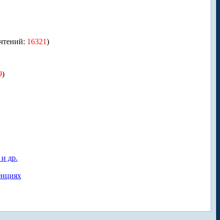
чтений:
16321
)
9
)
и др.
енциях