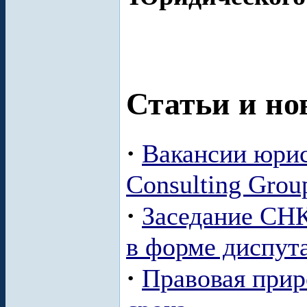
Статьи и но
·
Вакансии юрис
Consulting Grou
·
Заседание СНК
в форме диспут
·
Правовая прир