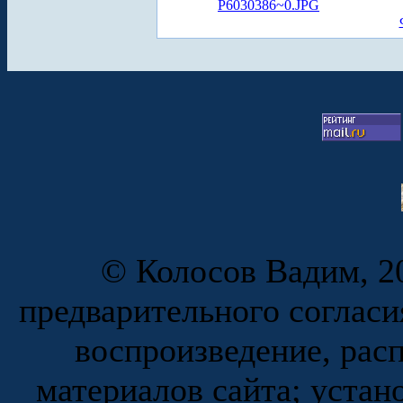
P6030386~0.JPG
© Колосов Вадим, 20
предварительного согласи
воспроизведение, рас
материалов сайта; устан