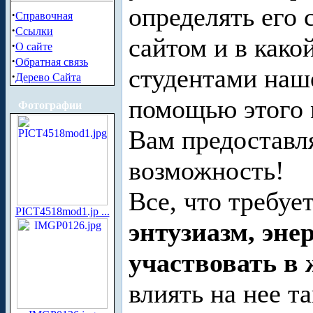
определять его 
·
Справочная
·
Ссылки
сайтом и в како
·
О сайте
·
Обратная связь
студентами наше
·
Дерево Сайта
помощью этого 
Фотографии
Вам предоставля
возможность!
Все, что требует
PICT4518mod1.jp ...
энтузиазм, эне
участвовать в
влиять на нее та