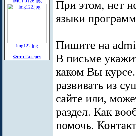
IMGP0126.jpg
При этом, нет н
языки программ
Пишите на admin 
img122.jpg
В письме укажит
Фото Галерея
каком Вы курсе
развивать из с
сайте или, мож
раздел. Как во
помочь. Контак