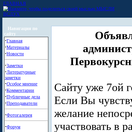
ГЛАВНАЯ
МЫСЛИ
ВСЛУХ
Навигация по
Объявл
сайту
·
Главная
админист
·
Материалы
·
Новости
Первокурсн
·
Заметки
·
Литературные
заметки
·
Сайту уже 7ой г
Особое
мнение
·
Комментарии
·
Если Вы чувству
Публичные дела
·
Преподаватели
желание непоср
·
Фотогалерея
участвовать в р
·
Форум