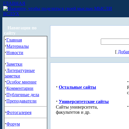
ГЛАВНАЯ
МЫСЛИ
ВСЛУХ
Навигация по
сайту
·
Главная
·
Материалы
·
[
Доба
Новости
·
Заметки
·
Литературные
заметки
·
·
Особое
мнение
·
Остальные сайты
·
Комментарии
·
Публичные дела
·
·
Преподаватели
Университетские сайты
·
Сайты университета,
·
факультетов и др.
Фотогалерея
·
Форум