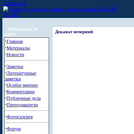
ГЛАВНАЯ
МЫСЛИ
ВСЛУХ
Навигация по
Деканат вечерний
сайту
·
Главная
·
Материалы
·
Новости
·
Заметки
·
Литературные
заметки
·
Особое
мнение
·
Комментарии
·
Публичные дела
·
Преподаватели
·
Фотогалерея
·
Форум