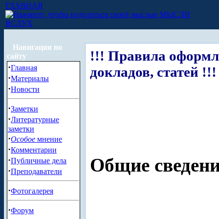
ГЛАВНАЯ
МЫСЛИ
ВСЛУХ
Навигация по
!!! Правила оформл
сайту
·
Главная
докладов, статей !!!
·
Материалы
·
Новости
·
Заметки
·
Литературные
заметки
·
Особое
мнение
·
Комментарии
·
Общие сведен
Публичные дела
·
Преподаватели
·
Фотогалерея
·
Форум