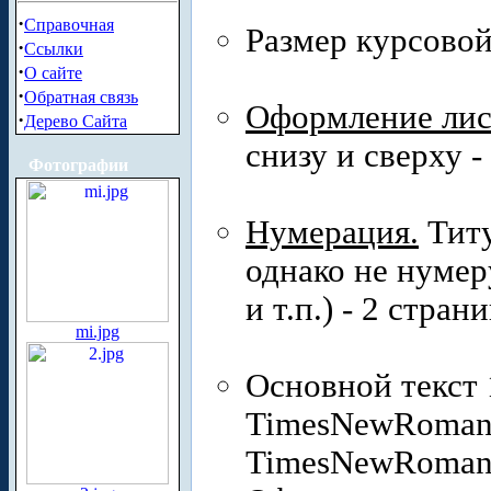
·
Справочная
Размер курсовой 
·
Ссылки
·
О сайте
·
Обратная связь
Оформление лис
·
Дерево Сайта
снизу и сверху -
Фотографии
Нумерация.
Титу
однако не нумер
и т.п.) - 2 стран
mi.jpg
Основной текст 
TimesNewRoman)
TimesNewRoman