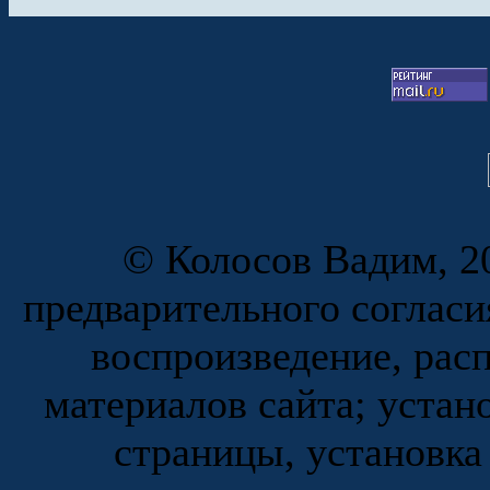
© Колосов Вадим, 20
предварительного согласи
воспроизведение, рас
материалов сайта; устан
страницы, установка