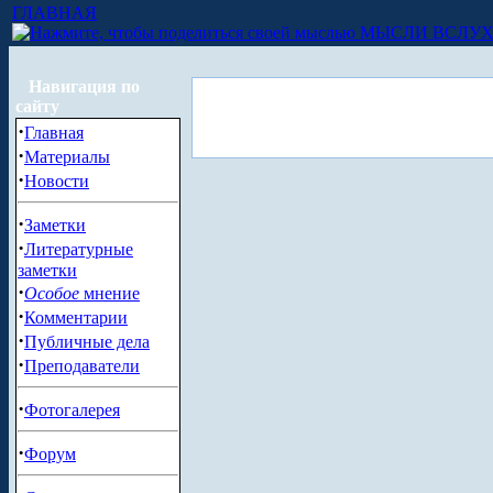
ГЛАВНАЯ
МЫСЛИ ВСЛУ
Навигация по
сайту
·
Главная
·
Материалы
·
Новости
·
Заметки
·
Литературные
заметки
·
Особое
мнение
·
Комментарии
·
Публичные дела
·
Преподаватели
·
Фотогалерея
·
Форум