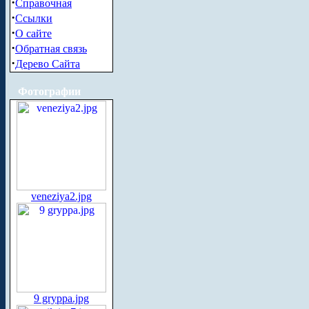
·
Справочная
·
Ссылки
·
О сайте
·
Обратная связь
·
Дерево Сайта
Фотографии
veneziya2.jpg
9 gryppa.jpg