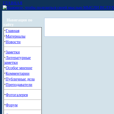
ГЛАВНАЯ
МЫСЛИ ВСЛУ
Навигация по
сайту
·
Главная
·
Материалы
·
Новости
·
Заметки
·
Литературные
заметки
·
Особое
мнение
·
Комментарии
·
Публичные дела
·
Преподаватели
·
Фотогалерея
·
Форум