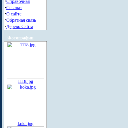
·
Справочная
·
Ссылки
·
О сайте
·
Обратная связь
·
Дерево Сайта
Фотографии
1118.jpg
koka.jpg