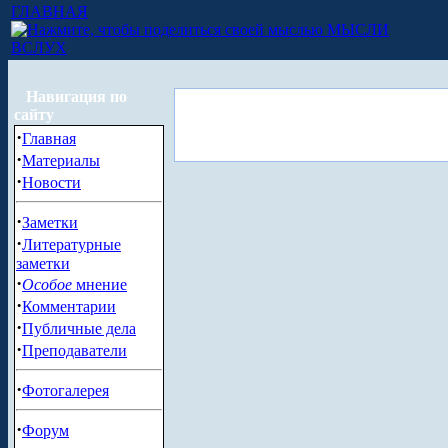
ГЛАВНАЯ
МЫСЛИ
ВСЛУХ
Навигация по
сайту
·
Главная
·
Материалы
·
Новости
·
Заметки
·
Литературные
заметки
·
Особое
мнение
·
Комментарии
·
Публичные дела
·
Преподаватели
·
Фотогалерея
·
Форум