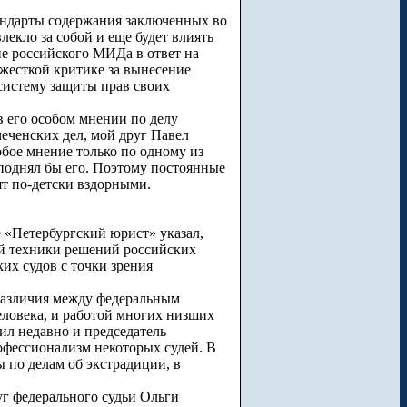
тандарты содержания заключенных во
лекло за собой и еще будет влиять
ие российского МИДа в ответ на
жесткой критике за вынесение
систему защиты прав своих
 его особом мнении по делу
чеченских дел, мой друг Павел
обое мнение только по одному из
 поднял бы его. Поэтому постоянные
т по-детски вздорными.
е «Петербургский юрист» указал,
ой техники решений российских
их судов с точки зрения
различия между федеральным
еловека, и работой многих низших
рил недавно и председатель
офессионализм некоторых судей. В
 по делам об экстрадиции, в
уг федерального судьи Ольги