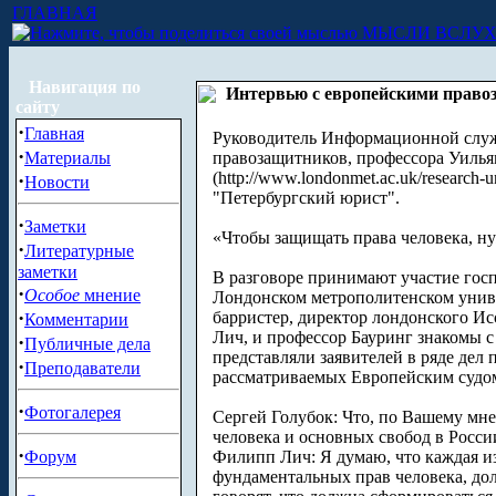
ГЛАВНАЯ
МЫСЛИ ВСЛУ
Навигация по
Интервью с европейскими прав
сайту
·
Главная
Руководитель Информационной служб
·
Материалы
правозащитников, профессора Уильяма 
(http://www.londonmet.ac.uk/research-
·
Новости
"Петербургский юрист".
·
Заметки
«Чтобы защищать права человека, н
·
Литературные
заметки
В разговоре принимают участие гос
·
Особое
мнение
Лондонском метрополитенском униве
·
барристер, директор лондонского Ис
Комментарии
Лич, и профессор Бауринг знакомы с
·
Публичные дела
представляли заявителей в ряде дел
·
Преподаватели
рассматриваемых Европейским судом
·
Фотогалерея
Сергей Голубок: Что, по Вашему мн
человека и основных свобод в Росси
·
Форум
Филипп Лич: Я думаю, что каждая из
фундаментальных прав человека, дол