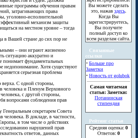
олько юристов и судей. Должна
Вы можете сделать
ктивные программы обучения правам
это, нажав
здесь
.
ений, затрагивающих права
Когда Вы
жбы, уголовно-исполнительной
зарегистрируетесь,
ой эффективный механизм защиты
Вы получите
щищаться на местном уровне – тогда
полный доступ ко
всем разделам сайта.
а в Вашей стране до сих пор не
льными – они играют жизненно
Связанные
ть ситуацию аккуратно и
ссылки
 не понимает фундаментальных
·
Больше про
ое недопонимание. Хотя существуют
Заметки
раняется серьезная проблема
·
Новость от golubok
 верха. С одной стороны,
Самая читаемая
ав человека и Пленум Верховного
статья: Заметки:
человека, с другой стороны,
Потанинская
ебя вопросами соблюдения прав
стипендия
у Генеральным секретарем Совета
 человека. В докладе, в частности,
Рейтинг статьи
Европы, в том числе о действиях
расследованию нарушений прав
Средняя оценка:
0
екватность ответов, данных
Ответов:
0