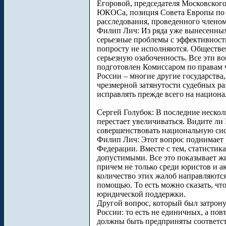
Егоровой, председателя Московского
ЮКОСа, позиция Совета Европы по к
расследования, проведенного член
Филип Лич: Из ряда уже вынесенных
серьезные проблемы с эффективност
попросту не исполняются. Обществе
серьезную озабоченность. Все эти в
подготовлен Комиссаром по правам 
России – многие другие государства
чрезмерной затянутости судебных раз
исправлять прежде всего на национа
Сергей Голубок: В последние нескол
перестает увеличиваться. Видите ли
совершенствовать национальную сис
Филип Лич: Этот вопрос поднимает 
Федерации. Вместе с тем, статистик
допустимыми. Все это показывает ж
причем не только среди юристов и 
количество этих жалоб направляются
помощью. То есть можно сказать, ч
юридической поддержки.
Другой вопрос, который был затрону
России: то есть не единичных, а п
должны быть предприняты соответст