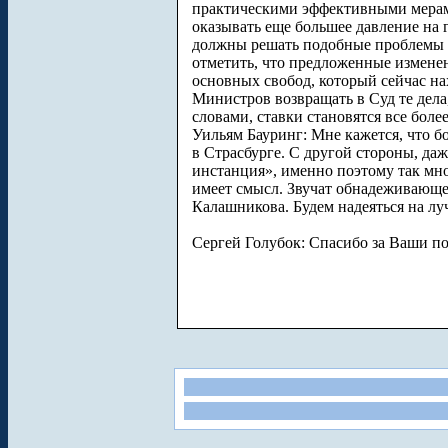
практическими эффективными мерами
оказывать еще большее давление на 
должны решать подобные проблемы пр
отметить, что предложенные изменен
основных свобод, который сейчас н
Министров возвращать в Суд те дела
словами, ставки становятся все боле
Уильям Бауринг: Мне кажется, что б
в Страсбурге. С другой стороны, да
инстанция», именно поэтому так мно
имеет смысл. Звучат обнадеживающе
Калашникова. Будем надеяться на лу
Сергей Голубок: Спасибо за Ваши п