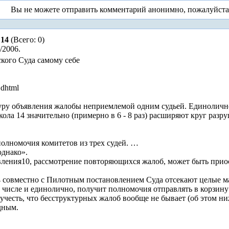
Вы не можете отправить комментарий анонимно, пожалуйст
14
(Всего: 0)
/2006.
кого Суда самому себе
.dhtml
дуру объявления жалобы неприемлемой одним судьей. Единолично
кола 14 значительно (примерно в 6 - 8 раз) расширяют круг разр
полномочия комитетов из трех судей. …
однако».
вления10, рассмотрение повторяющихся жалоб, может быть при
14 совместно с Пилотным постановлением Суда отсекают целые м
м числе и единолично, получит полномочия отправлять в корзину
честь, что бесструктурных жалоб вообще не бывает (об этом ни
дным.