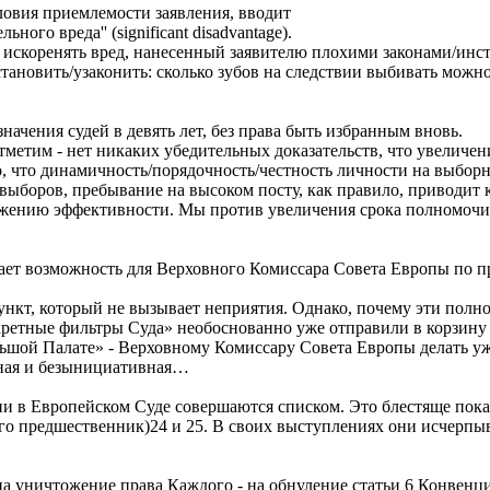
словия приемлемости заявления, вводит
ого вреда'' (significant disadvantage).
 искоренять вред, нанесенный заявителю плохими законами/инст
ановить/узаконить: сколько зубов на следствии выбивать можно, 
значения судей в девять лет, без права быть избранным вновь.
 Отметим - нет никаких убедительных доказательств, что увелич
, что динамичность/порядочность/честность личности на выборн
еревыборов, пребывание на высоком посту, как правило, приводи
снижению эффективности. Мы против увеличения срока полномоч
вает возможность для Верховного Комиссара Совета Европы по п
кт, который не вызывает неприятия. Однако, почему эти полно
«секретные фильтры Суда» необоснованно уже отправили в корзин
льшой Палате» - Верховному Комиссару Совета Европы делать уж
ьная и безынициативная…
в Европейском Суде совершаются списком. Это блестяще показ
го предшественник)24 и 25. В своих выступлениях они исчерпы
а уничтожение права Каждого - на обнуление статьи 6 Конвенци