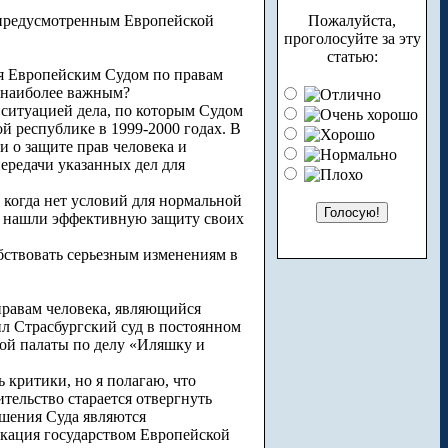
, предусмотренным Европейской
Пожалуйста,
проголосуйте за эту
статью:
ся Европейским Судом по правам
о наиболее важным?
 ситуацией дела, по которым Судом
й республике в 1999-2000 годах. В
ии о защите прав человека и
ередачи указанных дел для
 когда нет условий для нормальной
х нашли эффективную защиту своих
обствовать серьезным изменениям в
правам человека, являющийся
ил Страсбургский суд в постоянном
ой палаты по делу «Иляшку и
 критики, но я полагаю, что
тельство старается отвергнуть
ешения Суда являются
икация государством Европейской