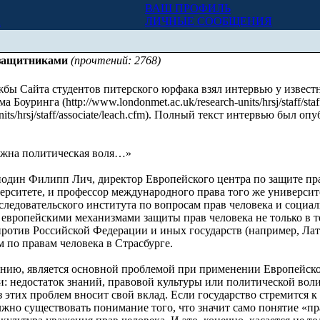
ВАШ ПРОФИЛЬ
Х
ЛИЧНЫЕ СООБЩЕНИЯ
озащитниками
(прочтений: 2768)
ы Сайта студентов питерского юрфака взял интервью у извест
Боуринга (http://www.londonmet.ac.uk/research-units/hrsj/staff/s
units/hrsj/staff/associate/leach.cfm). Полный текст интервью был о
ужна политическая воля…»
подин Филипп Лич, директор Европейского центра по защите пра
рситете, и профессор международного права того же университ
следовательского института по вопросам прав человека и социа
 европейскими механизмами защиты прав человека не только в те
 против Российской Федерации и иных государств (например, Ла
 по правам человека в Страсбурге.
ению, является основной проблемой при применении Европейск
и: недостаток знаний, правовой культуры или политической вол
 этих проблем вносит свой вклад. Если государство стремится 
жно существовать понимание того, что значит само понятие «пр