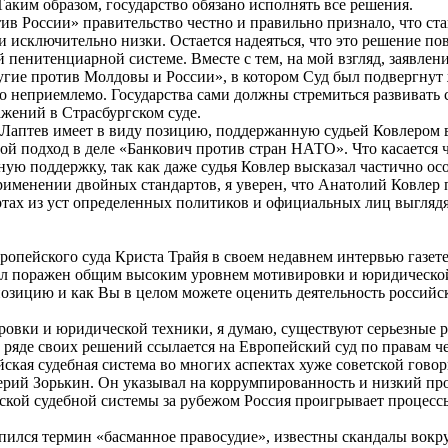
Таким образом, государство обязано исполнять все решения.
ив России» правительство честно и правильно признало, что с
 исключительно низки. Остается надеяться, что это решение пов
й пенитенциарной системе. Вместе с тем, на мой взгляд, заявлен
угие против Молдовы и России», в котором Суд был подвергнут 
о неприемлемо. Государства сами должны стремиться развивать 
ажений в Страсбургском суде.
 Лаптев имеет в виду позицию, поддержанную судьей Ковлером в
ой подход в деле «Банкович против стран НАТО». Что касается 
ную поддержку, так как даже судья Ковлер высказал частично ос
применении двойных стандартов, я уверен, что Анатолий Ковлер
ртах из уст определенных политиков и официальных лиц выглядя
ропейского суда Криста Трайя в своем недавнем интервью газет
 был поражен общим высоким уровнем мотивировки и юридическ
позицию и как Вы в целом можете оценить деятельность российск
ровки и юридической техники, я думаю, существуют серьезные 
ряде своих решений ссылается на Европейский суд по правам ч
йская судебная система во многих аспектах хуже советской гово
рий Зорькин. Он указывал на коррумпированность и низкий пр
кой судебной системы за рубежом Россия проигрывает процессы
пился термин «басманное правосудие», известны скандалы вокр