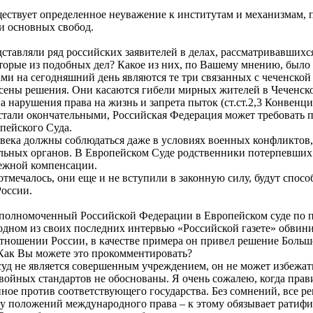
уществует определенное неуважение к институтам и механизмам
и основных свобод.
дставляли ряд российских заявителей в делах, рассматривавших
оторые из подобных дел? Какое из них, по Вашему мнению, был
и на сегодняшний день являются те три связанных с чеченской
сены решения. Они касаются гибели мирных жителей в Чеченско
 на нарушения права на жизнь и запрета пыток (ст.ст.2,3 Конвенц
стали окончательными, Российская Федерация может требовать п
пейского Суда.
овека должны соблюдаться даже в условиях военных конфликтов,
ельных органов. В Европейском Суде родственники потерпевши
енежной компенсации.
 отмечалось, они еще и не вступили в законную силу, будут спос
России.
Уполномоченный Российской Федерации в Европейском суде по 
 одном из своих последних интервью «Российской газете» обвин
тношении России, в качестве примера он привел решение Больш
Как Вы можете это прокомментировать?
д не является совершенным учреждением, он не может избежать
ойных стандартов не обоснованы. Я очень сожалею, когда прави
ное против соответствующего государства. Без сомнений, все р
илу положений международного права – к этому обязывает ратиф