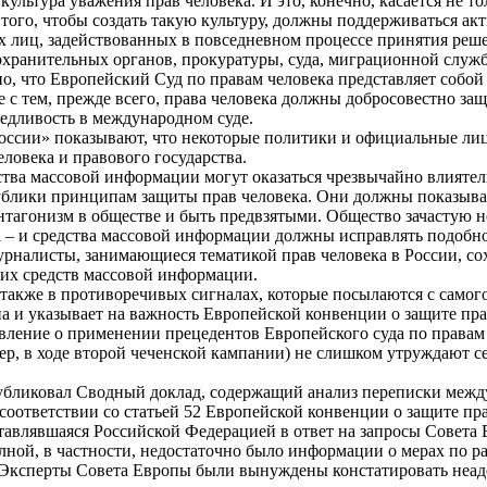
культура уважения прав человека. И это, конечно, касается не т
 того, чтобы создать такую культуру, должны поддерживаться а
 лиц, задействованных в повседневном процессе принятия реш
оохранительных органов, прокуратуры, суда, миграционной слу
но, что Европейский Суд по правам человека представляет соб
е с тем, прежде всего, права человека должны добросовестно за
ведливость в международном суде.
оссии» показывают, что некоторые политики и официальные лиц
ловека и правового государства.
тва массовой информации могут оказаться чрезвычайно влияте
ублики принципам защиты прав человека. Они должны показыва
антагонизм в обществе и быть предвзятыми. Общество зачастую
а – и средства массовой информации должны исправлять подобн
рналисты, занимающиеся тематикой прав человека в России, сох
ких средств массовой информации.
также в противоречивых сигналах, которые посылаются с самого
на и указывает на важность Европейской конвенции о защите пр
вление о применении прецедентов Европейского суда по правам 
ер, в ходе второй чеченской кампании) не слишком утруждают с
убликовал Сводный доклад, содержащий анализ переписки межд
оответствии со статьей 52 Европейской конвенции о защите прав
тавлявшаяся Российской Федерацией в ответ на запросы Совета 
олной, в частности, недостаточно было информации о мерах по 
. Эксперты Совета Европы были вынуждены констатировать неад