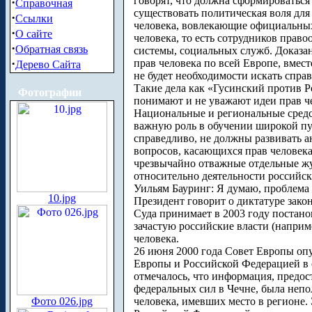
говорят, что должна сформироваться 
·
Справочная
существовать политическая воля для
·
Ссылки
человека, вовлекающие официальных
·
О сайте
человека, то есть сотрудников прав
·
Обратная связь
системы, социальных служб. Доказа
·
прав человека по всей Европе, вмест
Дерево Сайта
не будет необходимости искать спра
Такие дела как «Гусинский против Р
Фотографии
понимают и не уважают идеи прав че
Национальные и региональные средс
важную роль в обучении широкой п
справедливо, не должны развивать 
вопросов, касающихся прав человек
чрезвычайно отважные отдельные жу
относительно деятельности российс
Уильям Бауринг: Я думаю, проблема 
10.jpg
Президент говорит о диктатуре зако
Суда принимает в 2003 году постано
зачастую российские власти (наприм
человека.
26 июня 2000 года Совет Европы оп
Европы и Российской Федерацией в с
отмечалось, что информация, предос
федеральных сил в Чечне, была неп
Фото 026.jpg
человека, имевших место в регионе