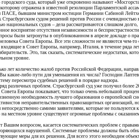
 городского суда, который уже откровенно называют «Мосгорста
оторому отражена в известной резолюции Парламентской ассамб
ом ПАСЕ, бывшим министром юстиции Германии Сабиной Лейтх
 Страсбургским судом решений против России с очевидностью в
ью национальных судов – дела рассматриваются слишком долго, 
нное восприятие отсутствия независимости и беспристрастности
опросы были затронуты в опубликованном в апреле докладе о пра
человека Совета Европы. Все эти сложности не являются чем-т
, входящие в Совет Европы, например, Италия, в течение ряда ле
бирательств. Это, так сказать, систематические недостатки, ко
льном уровне.
ько лет количество жалоб против Российской Федерации, направ
 Вы какие-либо пути для уменьшения их числа? Господин Лаптев
тему пересмотра судебных решений в порядке надзора.
ряд различных проблем. Страсбургский суд уже получил более 2
а Совета Европы показывает, что только очень небольшой процен
изненную необходимость лучшего образования о европейской сис
активистов неправительственных правозащитных организаций, но
 непосредственно самими заявителями, которые не пользуются 
то на местном уровне существуют огромные проблемы с оказани
т Вашим вопросом, касается систематических проблем с правами
овторяющихся нарушений. Системные проблемы должны быть обн
вующие меры для их решения. Для всего этого необходим объект