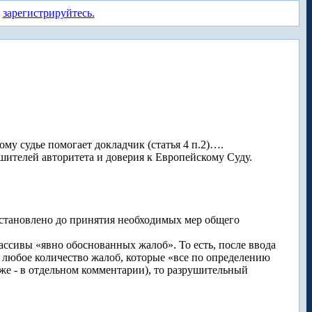
а
зарегистрируйтесь.
му судье помогает докладчик (статья 4 п.2)….
ушителей авторитета и доверия к Европейскому Суду.
остановлено до принятия необходимых мер общего
ассивы «явно обоснованных жалоб». То есть, после ввода
 любое количество жалоб, которые «все по определению
же - в отдельном комментарии), то разрушительный