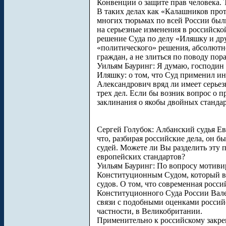
Конвенции о защите прав человека. 
В таких делах как «Калашников прот
многих тюрьмах по всей России были
на серьезные изменения в российско
решение Суда по делу «Иляшку и др
«политического» решения, абсолютн
граждан, а не злиться по поводу пор
Уильям Бауринг: Я думаю, господин
Иляшку: о том, что Суд применил ин
Александрович вряд ли имеет серьез
трех дел. Если бы возник вопрос о 
заклинания о якобы двойных станда
Сергей Голубок: Албанский судья Ев
что, разбирая российские дела, он
судей. Можете ли Вы разделить эту 
европейских стандартов?
Уильям Бауринг: По вопросу мотиви
Конституционным Судом, который в 
судов. О том, что современная росси
Конституционного Суда России Вале
связи с подобными оценками российс
частности, в Великобритании.
Применительно к российскому закре