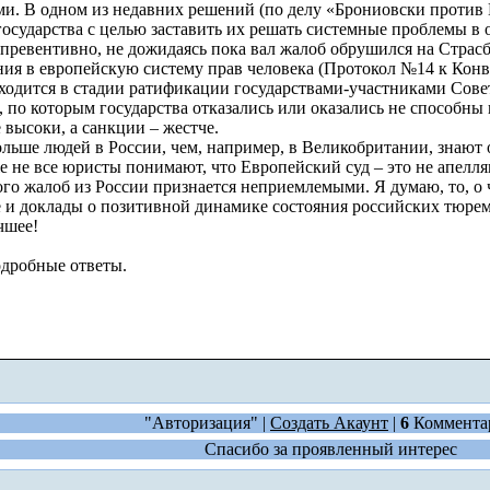
. В одном из недавних решений (по делу «Брониовски против П
государства с целью заставить их решать системные проблемы в о
евентивно, не дожидаясь пока вал жалоб обрушился на Страсбу
ия в европейскую систему прав человека (Протокол №14 к Конв
аходится в стадии ратификации государствами-участниками Сове
, по которым государства отказались или оказались не способн
е высоки, а санкции – жестче.
ольше людей в России, чем, например, в Великобритании, знают
же не все юристы понимают, что Европейский суд – это не апелля
го жалоб из России признается неприемлемыми. Я думаю, то, о
 и доклады о позитивной динамике состояния российских тюрем
чшее!
одробные ответы.
"Авторизация" |
Создать Акаунт
|
6
Коммента
Спасибо за проявленный интерес