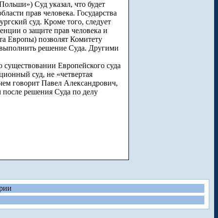
ольши») Суд указал, что будет
бласти прав человека. Государства
ргский суд. Кроме того, следует
енции о защите прав человека и
та Европы) позволят Комитету
ы выполнить решение Суда. Другими
 о существовании Европейского суда
ционный суд, не «четвертая
 чем говорит Павел Александрович,
 после решения Суда по делу
рии