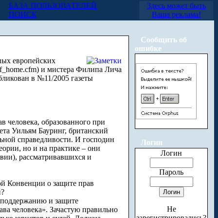
БАЗА ПОЛЬЗОВАТЕЛЕЙ
Здесь может быть
ПОИСК
Ваша реклама!
Сообщить об
ошибке
ных европейских
taff_home.cfm) и мистера Филипа Лича
публикован в №11/2005 газеты
в человека, образованного при
ета Уильям Бауринг, британский
льной справедливости. И господин
Логин
ории, но и на практике – они
Логин
твии), рассматривавшихся и
Пароль
ой Конвенции о защите прав
и?
к поддержанию и защите
Не
ава человека». Зачастую правильно
зарегистрировались?