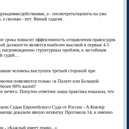
рукциями/действиями, а - посмотреть/оценить на уже
а сколько - нет. Явный садизм.
ение срока повысит эффективность отправления правосудия.
ой должности является наиболее высокой в первые 4-5
т к нагромождению структурных проблем, к застойным
ий судей…
равам человека выступать третьей стороной при
мочия появляются только «в Палате или Большой
у более 90% жалоб?
е нечего. Попутно отметим: наша практика показала, что
али Судьи Европейского Суда от России - А.Ковлер
вающе доказали явную нехватку Протокола 14, и именно
и - «Каждый имеет право...».