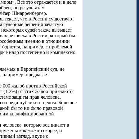
мпом». Все это отражается и в деле
леи, по результатам
ейзер-Шнарренбергер.
ытекает, что в России существуют
а судебные решения зачастую
 некоторых судей также вызывает
вах человека в России, который был
о особенным именно в отношении
т борются, например, с проблемой
торые надо постепенно и комплексно
ляемых в Европейский суд, не
, например, предлагает
0 000 жалоб против Российской
т (1-2%) от этих жалоб признаются
теме защиты прав человека,
 и среди публики в целом. Большое
какой бы то ни было правовой
ем им квалифицированной
 человека, которые возникают в
аружены как можно скорее, и
ивный взгляд, вкупе с