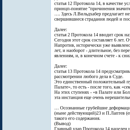
статья 12 Протокола 14, в качестве у
принцп-понятие ''причинения значительн
…. Здесь Л.Вильдхабер предлагает не
свершившиеся страдания людей и пост
Далее:
статья 2 Протокола 14 вводит срок на
Сегодня этот срок составляет 6 лет.
Напротив, исторически уже выявлено
лет, и наоборот - длительное, без п
явлениям, и, в конечном счете - к 
Далее:
статья 13 Протокола 14 предусматри
рассмотрении любого дела в Суде.
Это единственный положительный пун
Палате», то есть - после того, как 
На этих ступенях - «в Палате или Бо
эта инстанция еще очень нерешител
… Осознанные грубейшие деформации 
(ныне действующий)23 и П.Лаптев (е
такого его содержания.
(Вывод)
Главный удар Протокола 14 нацелен н