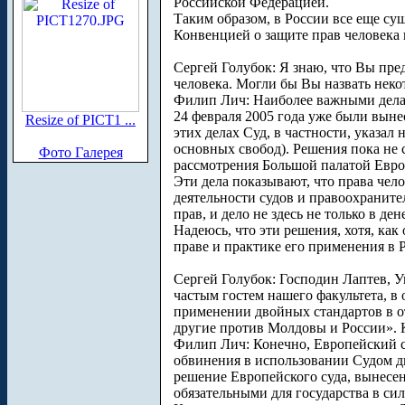
Российской Федерацией.
Таким образом, в России все еще с
Конвенцией о защите прав человека 
Сергей Голубок: Я знаю, что Вы пре
человека. Могли бы Вы назвать нек
Филип Лич: Наиболее важными делам
24 февраля 2005 года уже были выне
Resize of PICT1 ...
этих делах Суд, в частности, указал
основных свобод). Решения пока не 
Фото Галерея
рассмотрения Большой палатой Евро
Эти дела показывают, что права чел
деятельности судов и правоохранит
прав, и дело не здесь не только в д
Надеюсь, что эти решения, хотя, как
праве и практике его применения в 
Сергей Голубок: Господин Лаптев, 
частым гостем нашего факультета, в
применении двойных стандартов в о
другие против Молдовы и России». 
Филип Лич: Конечно, Европейский су
обвинения в использовании Судом дв
решение Европейского суда, вынесен
обязательными для государства в с