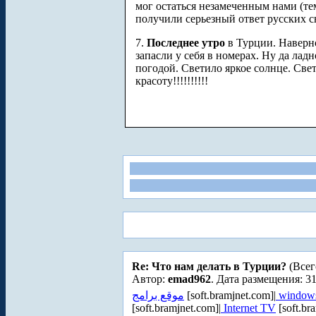
мог остаться незамеченным нами (тем
получили серьезный ответ русских с
7.
Последнее утро
в Турции. Наверно
запасли у себя в номерах. Ну да ла
погодой. Светило яркое солнце. Све
красоту!!!!!!!!!!
Re: Что нам делать в Турции?
(Всег
Автор:
emad962
. Дата размещения: 31
موقع برامج
[soft.bramjnet.com]|
windows
[soft.bramjnet.com]|
Internet TV
[soft.br