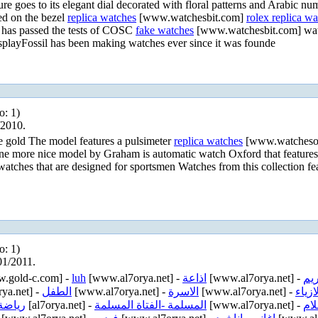
re goes to its elegant dial decorated with floral patterns and Arabic n
yed on the bezel
replica watches
[www.watchesbit.com]
rolex replica w
 has passed the tests of COSC
fake watches
[www.watchesbit.com] water
isplayFossil has been making watches ever since it was founde
о: 1)
/2010.
e gold The model features a pulsimeter
replica watches
[www.watches
more nice model by Graham is automatic watch Oxford that features a v
atches that are designed for sportsmen Watches from this collection fea
о: 1)
01/2011.
.gold-c.com] -
luh
[www.al7orya.net] -
اذاعة
[www.al7orya.net] -
ريم
ya.net] -
الطفل
[www.al7orya.net] -
الاسرة
[www.al7orya.net] -
ازياء
رياضة
[al7orya.net] -
المسلمة -الفتاة المسلمة
[www.al7orya.net] -
لام