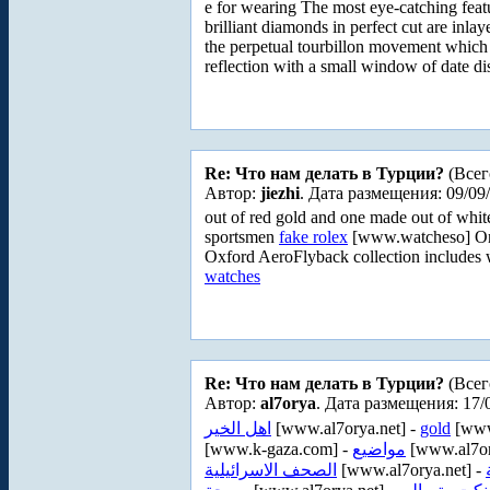
e for wearing The most eye-catching featu
brilliant diamonds in perfect cut are inla
the perpetual tourbillon movement which
reflection with a small window of date d
Re: Что нам делать в Турции?
(Всег
Автор:
jiezhi
. Дата размещения: 09/09
out of red gold and one made out of whit
sportsmen
fake rolex
[www.watcheso] One 
Oxford AeroFlyback collection includes w
watches
Re: Что нам делать в Турции?
(Всег
Автор:
al7orya
. Дата размещения: 17/
اهل الخير
[www.al7orya.net] -
gold
[www
[www.k-gaza.com] -
مواضيع
[www.al7or
الصحف الاسرائيلية
[www.al7orya.net] -