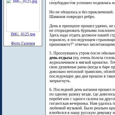
сноубордистов успешно поднялась на
Но не обошлось и без приключений. 
Шамахов повредил ребро.
День в принципе прошел удачно, не 
не отпраздновать бурными поклонен
IMG_0125.jpg
Здесь надо отдать должное нашей ст
поразило, в последующем страховщик
Фото Галерея
принимаете?" отвечал заплетающимс
5. Проснувшись утром после обильн
день отдыха
(ну, очень болела голов
журнальчиком в мягкой кроватке. Те
свои душевные раны (когда в баре п
довольно неплохой трамплин, облюб
последующие два дня прошли в тако
запрыгнуть.
6. Последний день катания прошел п
по одному разику везде, где довел
перебегали с одного склона на друго
гигантская вечеринка. Нам удалось 
любимой музыкой. Было реально крут
влюбился в нашу русскую девушку и п