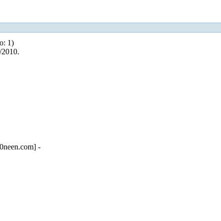
о: 1)
/2010.
neen.com] -