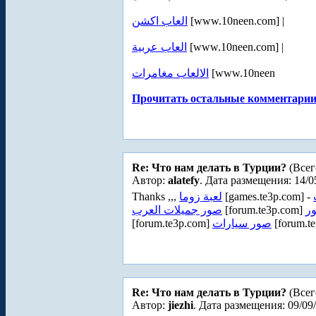
العاب اكشن
[www.10neen.com] |
العاب عربية
[www.10neen.com] |
الالعاب مغامرات
[www.10neen
Прочитать остальные комментарии.
Re: Что нам делать в Турции?
(Всег
Автор:
alatefy
. Дата размещения: 14/0
Thanks ,,,
لعبة زوما
[games.te3p.com] -
صور جميلات العرب
[forum.te3p.com]
ر
[forum.te3p.com]
صور سيارات
[forum.t
Re: Что нам делать в Турции?
(Всег
Автор:
jiezhi
. Дата размещения: 09/09