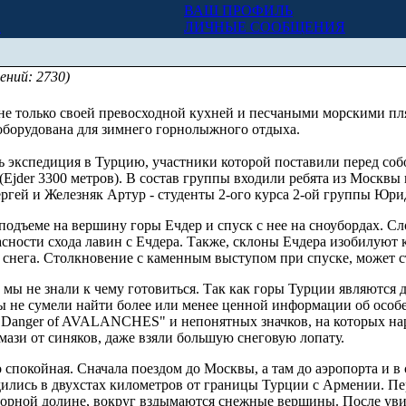
ВАШ ПРОФИЛЬ
Х
ЛИЧНЫЕ СООБЩЕНИЯ
ений: 2730)
 не только своей превосходной кухней и песчаными морскими пл
оборудована для зимнего горнолыжного отдыха.
ась экспедиция в Турцию, участники которой поставили перед со
 (Ejder 3300 метров). В состав группы входили ребята из Москвы
ргей и Железняк Артур - студенты 2-ого курса 2-ой группы Юри
 подъеме на вершину горы Ечдер и спуск с нее на сноубордах. С
асности схода лавин с Ечдера. Также, склоны Ечдера изобилую
снега. Столкновение с каменным выступом при спуске, может ст
 мы не знали к чему готовиться. Так как горы Турции являются
ы не сумели найти более или менее ценной информации об особ
 Danger of AVALANCHES" и непонятных значков, на которых н
мази от синяков, даже взяли большую снеговую лопату.
 спокойная. Сначала поездом до Москвы, а там до аэропорта и в 
дились в двухстах километров от границы Турции с Армении. Пе
 горной долине, вокруг вздымаются снежные вершины. После уви