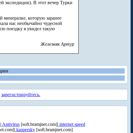
ей экспедиции). В этот вечер Турки
ой минералке, которую заранее
ожала нас необычайно чудесной
сю поездку я увидел такую
Железняк Артур
арии
а
зарегистрируйтесь.
|
Antivirus
[soft.bramjnet.com]|
internet speed
et.com]|
kaspersky
[soft.bramjnet.com]