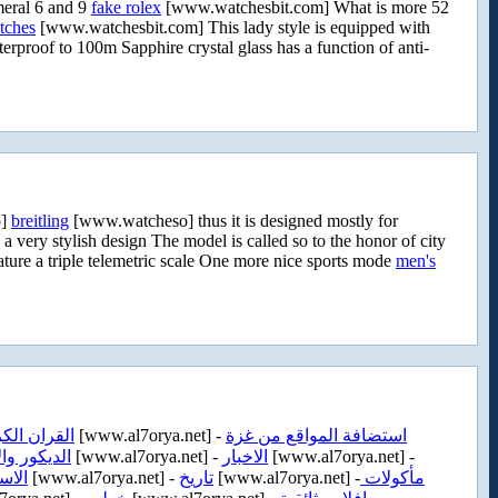
umeral 6 and 9
fake rolex
[www.watchesbit.com] What is more 52
atches
[www.watchesbit.com] This lady style is equipped with
proof to 100m Sapphire crystal glass has a function of anti-
o]
breitling
[www.watcheso] thus it is designed mostly for
ery stylish design The model is called so to the honor of city
ture a triple telemetric scale One more nice sports mode
men's
القران الك
[www.al7orya.net] -
استضافة المواقع من غزة
الديكور وال
[www.al7orya.net] -
الاخبار
[www.al7orya.net] -
الاس
[www.al7orya.net] -
تاريخ
[www.al7orya.net] -
مأكولات