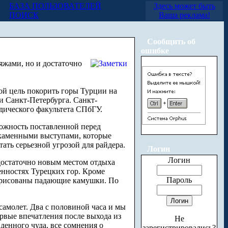
БАЗА ПОЛЬЗОВАТЕЛЕЙ
Здесь может быть
ПОИСК
Ваша реклама!
Сообщить об
ошибке
яжами, но и достаточно
бой цель покорить горы Турции на
 и Санкт-Петербурга. Санкт-
дического факультета СПбГУ.
ложность поставленной перед
т каменными выступами, которые
ать серьезной угрозой для райдера.
Логин
Логин
 достаточно новым местом отдыха
енностях Турецких гор. Кроме
Пароль
арисованы падающие камушки. По
самолет. Два с половиной часа и мы
рвые впечатления после выхода из
Не
денного чуда, все сомнения о
зарегистрировались?