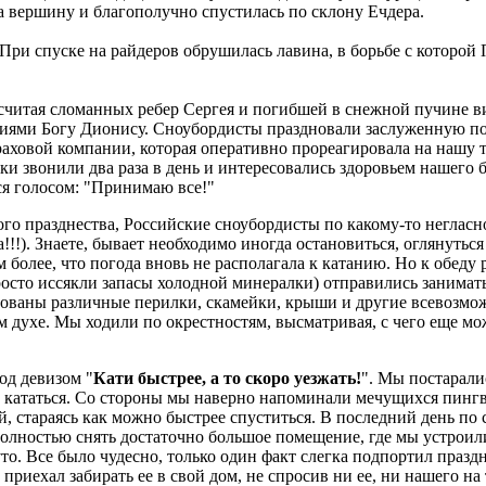
 вершину и благополучно спустилась по склону Ечдера.
При спуске на райдеров обрушилась лавина, в борьбе с которой
считая сломанных ребер Сергея и погибшей в снежной пучине в
иями Богу Дионису. Сноубордисты праздновали заслуженную по
раховой компании, которая оперативно прореагировала на нашу т
и звонили два раза в день и интересовались здоровьем нашего б
я голосом: "Принимаю все!"
ого празднества, Российские сноубордисты по какому-то неглас
а!!!). Знаете, бывает необходимо иногда остановиться, оглянуться
м более, что погода вновь не располагала к катанию. Но к обеду
росто иссякли запасы холодной минералки) отправились занимат
ованы различные перилки, скамейки, крыши и другие всевозмо
м духе. Мы ходили по окрестностям, высматривая, с чего еще м
од девизом "
Кати быстрее, а то скоро уезжать!
". Мы постарали
ось кататься. Со стороны мы наверно напоминали мечущихся пин
й, стараясь как можно быстрее спуститься. В последний день по
полностью снять достаточно большое помещение, где мы устрои
о. Все было чудесно, только один факт слегка подпортил празд
риехал забирать ее в свой дом, не спросив ни ее, ни нашего на 