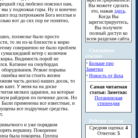
урецкий гид любезно пояснил нам,
Вы можете сделать
т мы у подножья горы. Ну и конечно
это, нажав
здесь
.
шел под патронажем Бога веселья и
Когда Вы
олько вот до сих пор не понятно,
зарегистрируетесь,
Вы получите
полный доступ ко
аших, похмелье было просто
всем разделам сайта.
сти, то ли из-за близости к морю
о этому совершенно не было проблем
Связанные
л сумасшедший ветер с колючим
ссылки
 корка. Видимость порой не
·
Больше про
лся. Катание на сноубордах
Заметки
и оборудования. Резкие порывы
·
я ошибка могла стоить жизни
Новость от iluxa
ижняя часть доски) наших досок, то
 кант. У меня на на доске
Самая читаемая
 считая мелких царапин, на которые
статья: Заметки:
лиум райдеров по починке досок. Но
Потанинская
е. Были применены все известные, и
стипендия
пущены все подручные средства.
т.
Рейтинг статьи
привычного и уже порядком
Средняя оценка:
4
корять вершину. Покорение
Ответов:
5
шина была покорена. Группа