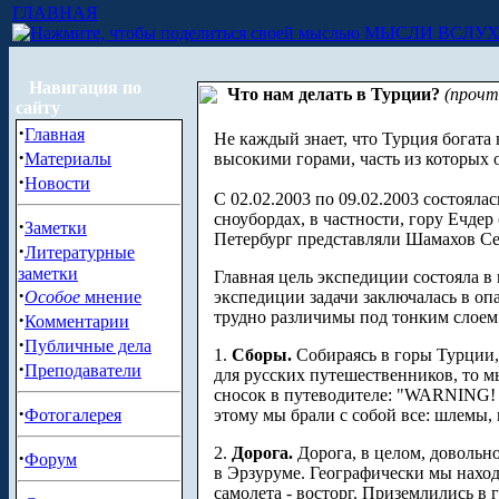
ГЛАВНАЯ
МЫСЛИ ВСЛУ
Навигация по
Что нам делать в Турции?
(прочт
сайту
·
Главная
Не каждый знает, что Турция богата
·
Материалы
высокими горами, часть из которых 
·
Новости
С 02.02.2003 по 09.02.2003 состоял
сноубордах, в частности, гору Ечдер
·
Заметки
Петербург представляли Шамахов Се
·
Литературные
заметки
Главная цель экспедиции состояла в
·
Особое
мнение
экспедиции задачи заключалась в оп
трудно различимы под тонким слоем 
·
Комментарии
·
Публичные дела
1.
Сборы.
Собираясь в горы Турции,
·
Преподаватели
для русских путешественников, то м
сносок в путеводителе: "WARNING!
·
Фотогалерея
этому мы брали с собой все: шлемы, 
2.
Дорога.
Дорога, в целом, довольно
·
Форум
в Эрзуруме. Географически мы нахо
самолета - восторг. Приземлились в