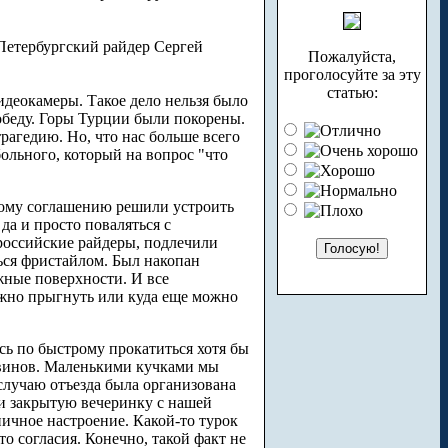
 Петербургский райдер Сергей
Пожалуйста,
проголосуйте за эту
статью:
идеокамеры. Такое дело нельзя было
беду. Горы Турции были покорены.
рагедию. Но, что нас больше всего
ольного, который на вопрос "что
ному соглашению решили устроить
 да и просто поваляться с
 российские райдеры, подлечили
ься фристайлом. Был накопан
жные поверхности. И все
ожно прыгнуть или куда еще можно
сь по быстрому прокатиться хотя бы
гвинов. Маленькими кучками мы
 случаю отъезда была организована
ли закрытую вечеринку с нашей
ничное настроение. Какой-то турок
то согласия. Конечно, такой факт не