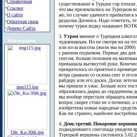
·
Справочная
существование в Турции гор отпали 
·
Ссылки
что мы приземлились на Турецком во
·
О сайте
же, по случаю удачного прибытия к 
раздолья Диониса. Надо отметить, чт
·
Обратная связь
почему турки водку называют ВОТ
·
Дерево Сайта
3.
Утром
мнение о Турецком алкогол
Фотографии
чудовищным. Но не смотря ни на что, 
или из-за высоты (жили мы на 2000) 
с ранним подъемом. Первые два дня
снегом, больше похожим на маленьки
превышала вытянутой руки. Конечно 
превратилось из приятного времяпр
ветра срывали со склона снег и ого
райдеру или его доски. Доски летели
мы пришли в ужас. Больше всех пост
img115.jpg
образовалась дырка до сердцевины до
мы вообще перестали обращать внима
вопрос скорее стоял не о починки, а
изобретены новые народные средства
Как ни странно, наиболее востребов
4.
День третий. Покорение вершин
поднадоевшего снегопада увидели яр
Ole_Ko-30th.jpg
Турецкой вершины состоялось 5.02.2