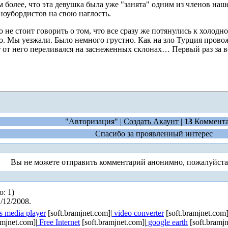
 более, что эта девушка была уже "занята" одним из членов наш
ноубордистов на свою наглость.
 не стоит говорить о том, что все сразу же потянулись к холодн
дно. Мы уезжали. Было немного грустно. Как на зло Турция пров
т от него переливался на заснеженных склонах… Первый раз за в
"Авторизация" |
Создать Акаунт
|
13
Коммент
Спасибо за проявленный интерес
Вы не можете отправить комментарий анонимно, пожалуйст
о: 1)
/12/2008.
 media player
[soft.bramjnet.com]|
video converter
[soft.bramjnet.com]
amjnet.com]|
Free Internet
[soft.bramjnet.com]|
google earth
[soft.bramjn