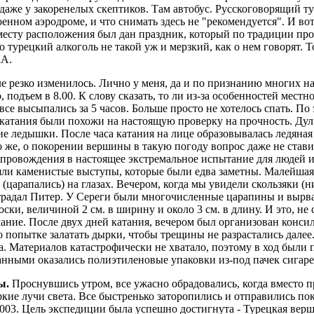
даже у закоренелых скептиков. Там автобус. Русскоговорящий т
енном аэродроме, и что снимать здесь не "рекомендуется". И во
месту расположения был дан праздник, который по традиции про
о турецкий алкоголь не такой уж и мерзкий, как о нем говорят. Т
КА.
е резко изменилось. Лично у меня, да и по признанию многих н
подъем в 8.00. К слову сказать, то ли из-за особенностей местно
все высыпались за 5 часов. Больше просто не хотелось спать. П
 катания были похожи на настоящую проверку на прочность. Ду
е ледышки. После часа катания на лице образовывалась ледяная
же, о покорении вершины в такую погоду вопрос даже не стави
епровождения в настоящее экстремальное испытание для людей 
ляли каменистые выступы, которые были едва заметны. Малейша
 (царапались) на глазах. Вечером, когда мы увидели скользяки (н
радал Питер. У Сереги были многочисленные царапины и вырван
ски, величиной 2 см. в ширину и около 3 см. в длину. И это, не
ние. После двух дней катания, вечером был организован конси
 о попытке залатать дырки, чтобы трещины не разрастались дале
. Материалов катастрофически не хватало, поэтому в ход были 
анными оказались полиэтиленовые упаковки из-под пачек сигаре
ы.
Проснувшись утром, все ужасно обрадовались, когда вместо 
кие лучи света. Все быстренько заторопились и отправились по
003. Цель экспедиции была успешно достигнута - Турецкая вер