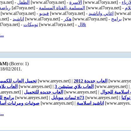
ya.net] -
الطفل
[www.al7orya.net] -
الاسرة
[www.al7orya.net] -
ازياء
رياضة
[al7orya.net] -
المسلمة -الفتاة المسلمة
[www.al7orya.net] -
لام
[www.al7orya.net] -
فيديو
[www.al7orya.net] -
اغاني واناشيد
[www.al7
.net] -
اناشيد
[www.al7orya.net] -
هكر
[www.al7orya.net] -
برامج
[www
7orya.net] -
توبيكات
[www.al7orya.net] -
ال&
..
М&М)
(Всего: 1)
18/02/2011.
تحميل العاب للكمبيو
[www.areyes.net] |
العاب جديدة 2012
[www.areyes
العاب بلا
[www.areyes.net] |
العاب بلاي ستيشن 3
[www.areyes.net] |
reyes.net] |
العاب جديده للتحميل
[www.areyes.net] |
اسلامية للجوال
برامج لل
[www.areyes.net] |
ثيمات موبايل n73
[www.areyes.net] |
نوكيا
صوتيات ومرئيات اسلا
[www.areyes.net] |
اناشيد اسلامية
[www.areyes.n
..