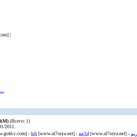
om] |
..
М&М)
(Всего: 1)
01/2011.
.gold-c.com] -
luh
[www.al7orya.net] -
اذاعة
[www.al7orya.net] -
ريم