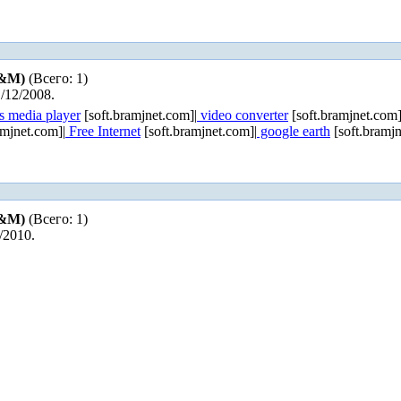
М&М)
(Всего: 1)
/12/2008.
 media player
[soft.bramjnet.com]|
video converter
[soft.bramjnet.com]
amjnet.com]|
Free Internet
[soft.bramjnet.com]|
google earth
[soft.bramjn
М&М)
(Всего: 1)
/2010.