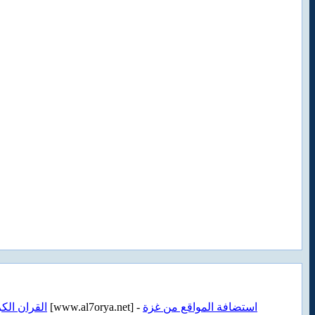
القران الك
[www.al7orya.net] -
استضافة المواقع من غزة