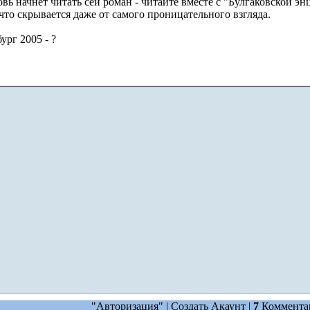
овь начнет читать сей роман - читайте вместе с "Булгаковской э
 что скрывается даже от самого проницательного взгляда.
ург 2005 - ?
"Авторизация" |
Создать Акаунт
|
7
Коммента