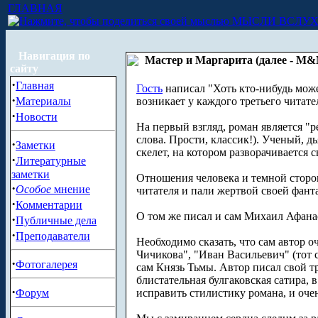
ГЛАВНАЯ
МЫСЛИ ВСЛУ
Навигация по
Мастер и Маргарита (далее - М
сайту
·
Главная
Гость
написал "Хоть кто-нибудь може
·
Материалы
возникает у каждого третьего читате
·
Новости
На первый взгляд, роман является "р
слова. Прости, классик!). Ученый, 
·
Заметки
скелет, на котором разворачивается 
·
Литературные
заметки
Отношения человека и темной сторон
·
Особое
мнение
читателя и пали жертвой своей фант
·
Комментарии
О том же писал и сам Михаил Афанас
·
Публичные дела
·
Преподаватели
Необходимо сказать, что сам автор 
Чичикова", "Иван Васильевич" (тот 
·
Фотогалерея
сам Князь Тьмы. Автор писал свой тр
блистательная булгаковская сатира, 
·
Форум
исправить стилистику романа, и очень