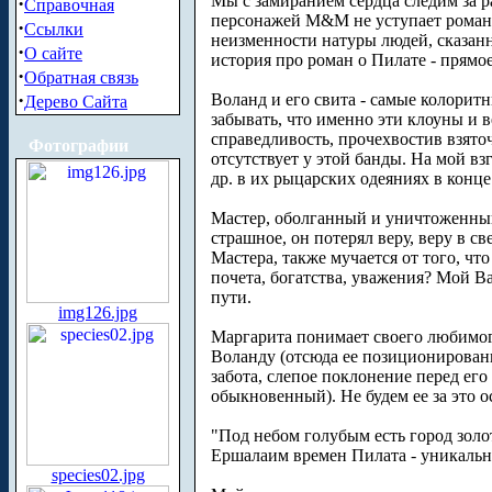
Мы с замиранием сердца следим за 
·
Справочная
персонажей М&М не уступает роману-
·
Ссылки
неизменности натуры людей, сказанны
·
О сайте
история про роман о Пилате - прямо
·
Обратная связь
·
Воланд и его свита - самые колорит
Дерево Сайта
забывать, что именно эти клоуны и 
справедливость, прочехвостив взято
Фотографии
отсутствует у этой банды. На мой в
др. в их рыцарских одеяниях в конце
Мастер, оболганный и уничтоженный,
страшное, он потерял веру, веру в с
Мастера, также мучается от того, чт
почета, богатства, уважения? Мой Ва
пути.
img126.jpg
Маргарита понимает своего любимого,
Воланду (отсюда ее позиционирование
забота, слепое поклонение перед его
обыкновенный). Не будем ее за это ос
"Под небом голубым есть город золо
Ершалаим времен Пилата - уникальна
species02.jpg