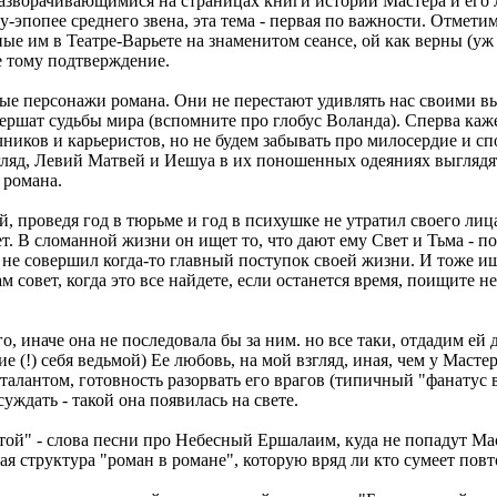
разворачивающимися на страницах книги истории Мастера и его
эпопее среднего звена, эта тема - первая по важности. Отметим
е им в Театре-Варьете на знаменитом сеансе, ой как верны (уж е
е тому подтверждение.
ные персонажи романа. Они не перестают удивлять нас своими вы
вершат судьбы мира (вспомните про глобус Воланда). Сперва каже
чников и карьеристов, но не будем забывать про милосердие и с
згляд, Левий Матвей и Иешуа в их поношенных одеяниях выглядя
 романа.
 проведя год в тюрьме и год в психушке не утратил своего лица
вет. В сломанной жизни он ищет то, что дают ему Свет и Тьма - 
о не совершил когда-то главный поступок своей жизни. И тоже ище
м совет, когда это все найдете, если останется время, поищите 
 иначе она не последовала бы за ним. но все таки, отдадим ей 
 (!) себя ведьмой) Ее любовь, на мой взгляд, иная, чем у Масте
 талантом, готовность разорвать его врагов (типичный "фанатус 
уждать - такой она появилась на свете.
той" - слова песни про Небесный Ершалаим, куда не попадут Ма
я структура "роман в романе", которую вряд ли кто сумеет повт