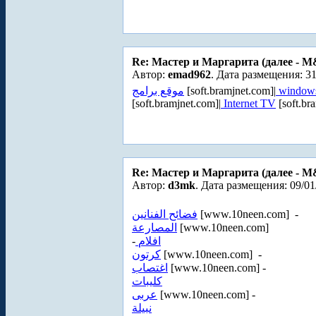
Re: Мастер и Маргарита (далее - 
Автор:
emad962
. Дата размещения: 31
موقع برامج
[soft.bramjnet.com]|
windows
[soft.bramjnet.com]|
Internet TV
[soft.br
Re: Мастер и Маргарита (далее - 
Автор:
d3mk
. Дата размещения: 09/01
فضائح الفنانين
[www.10neen.com] -
المصارعة
[www.10neen.com]
-
افلام
كرتون
[www.10neen.com] -
اغتصاب
[www.10neen.com] -
كليبات
عربى
[www.10neen.com] -
نبيلة