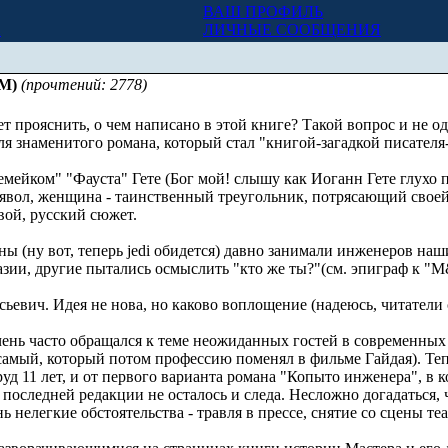
ВАШ ПРОФИЛЬ
Х
ЛИЧНЫЕ СООБЩЕНИЯ
&М)
(прочтений: 2778)
т прояснить, о чем написано в этой книге? Такой вопрос и не о
ля знаменитого романа, который стал "книгой-загадкой писателя
емейком" "Фауста" Гете (Бог мой! слышу как Иоганн Гете глухо п
дьявол, женщина - таинственный треугольник, потрясающий своей 
свой, русский сюжет.
ы (ну вот, теперь jedi обидется) давно занимали инженеров наш
азии, другие пытались осмыслить "кто же ты?"(см. эпиграф к "
ьевич. Идея не нова, но каково воплощение (надеюсь, читатели с
очень часто обращался к теме неожиданных гостей в современных
самый, который потом профессию поменял в фильме Гайдая). Те
уд 11 лет, и от первого варианта романа "Копыто инженера", в 
в последней редакции не осталось и следа. Несложно догадаться, 
 нелегкие обстоятельства - травля в прессе, снятие со сцены теа