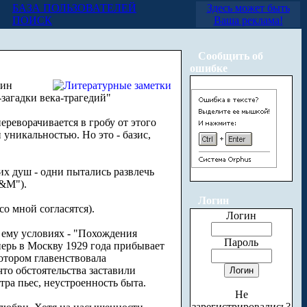
БАЗА ПОЛЬЗОВАТЕЛЕЙ
Здесь может быть
ПОИСК
Ваша реклама!
Сообщить об
ошибке
дин
-загадки века-трагедий"
ереворачивается в гробу от этого
уникальностью. Но это - базис,
их душ - одни пытались развлечь
М&М").
Логин
о мной согласятся).
Логин
 ему условиях - "Похождения
Пароль
перь в Москву 1929 года прибывает
котором главенствовала
что обстоятельства заставили
тра пьес, неустроенность быта.
Не
зарегистрировались?