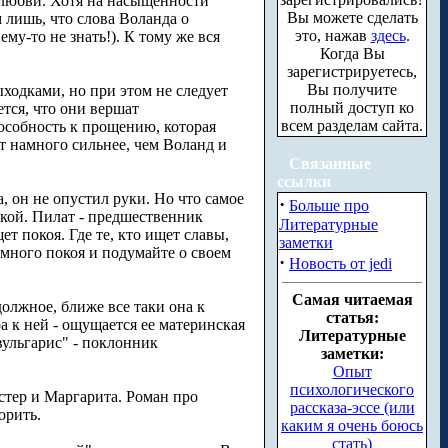
 любви. Хотя на насыщенности
Вы можете сделать
 лишь, что слова Воланда о
это, нажав
здесь
.
му-то не знать!). К тому же вся
Когда Вы
зарегистрируетесь,
Вы получите
ходками, но при этом не следует
полный доступ ко
тся, что они вершат
всем разделам сайта.
пособность к прощению, которая
т намного сильнее, чем Воланд и
Связанные
ссылки
, он не опустил руки. Но что самое
·
Больше про
покой. Пилат - предшественник
Литературные
т покоя. Где те, кто ищет славы,
заметки
немного покоя и подумайте о своем
·
Новость от jedi
Самая читаемая
должное, ближе все таки она к
статья:
ра к ней - ощущается ее материнская
Литературные
вульгарис" - поклонник
заметки:
Опыт
психологического
стер и Маргарита. Роман про
рассказа-эссе (или
орить.
каким я очень боюсь
стать)