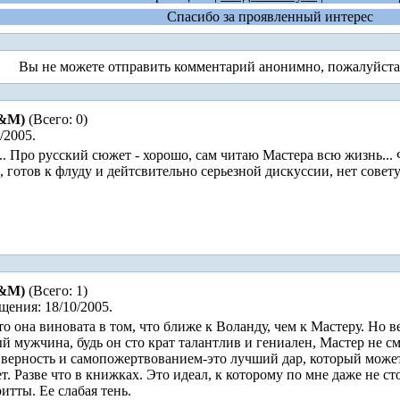
Спасибо за проявленный интерес
Вы не можете отправить комментарий анонимно, пожалуйст
М&М)
(Всего: 0)
/2005.
... Про русский сюжет - хорошо, сам читаю Мастера всю жизн
, готов к флуду и дейтсвительно серьезной дискуссии, нет совет
М&М)
(Всего: 1)
щения: 18/10/2005.
то она виновата в том, что ближе к Воланду, чем к Мастеру. Но 
ый мужчина, будь он сто крат талантлив и гениален, Мастер не 
с верность и самопожертвованием-это лучший дар, который мож
. Разве что в книжках. Это идеал, к которому по мне даже не ст
тты. Ее слабая тень.