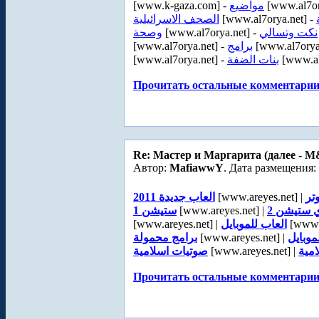
[www.k-gaza.com] -
مواضيع
[www.al7or
الصحف الاسرائيلية
[www.al7orya.net] -
وصحة
[www.al7orya.net] -
نكت وتسالي
[www.al7orya.net] -
برامج
[www.al7orya
[www.al7orya.net] -
بنات الضفة
[www.al
Прочитать остальные комментарии.
Re: Мастер и Маргарита (далее - 
Автор:
MafiawwY
. Дата размещения: 
العاب جديدة 2011
[www.areyes.net] |
تر
ستيشن 1
[www.areyes.net] |
ي ستيشن 2
[www.areyes.net] |
العاب للموبايل
[www.a
برامج محمولة
[www.areyes.net] |
موبايل
صوتيات اسلامية
[www.areyes.net] |
مية
Прочитать остальные комментарии.