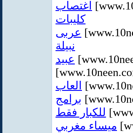
اغتصاب
[www.10
كليبات
عربى
[www.10ne
نبيلة
عبيد
[www.10ne
[www.10neen.co
العاب
[www.10ne
برامج
[www.10ne
للكبار فقط
[www
ميساء مغربي
[w