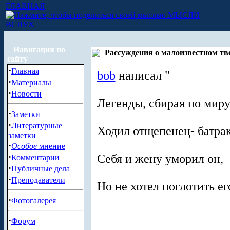
ГЛАВНАЯ
МЫСЛИ
ВСЛУХ
Навигация по
Рассуждения о малоизвестном тв
сайту
·
Главная
bob
написал "
·
Материалы
·
Новости
Легенды, сбирая по миру
·
Заметки
·
Литературные
Ходил отщепенец- батрак
заметки
·
Особое
мнение
·
Себя и жену уморил он,
Комментарии
·
Публичные дела
·
Преподаватели
Но не хотел поглотить ег
·
Фотогалерея
·
Форум