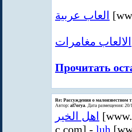
العاب عربية
[www
الالعاب مغامرات
Прочитать ост
Re: Рассуждения о малоизвестном 
Автор:
al7orya
. Дата размещения: 20/
اهل الخير
[www.a
c.com] -
luh
[www