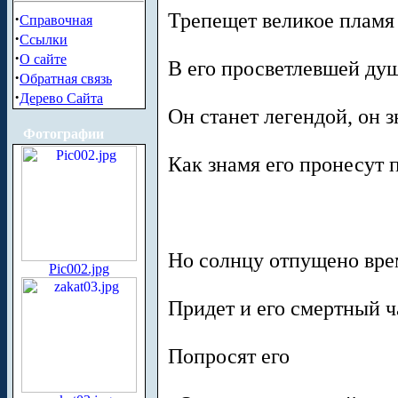
Трепещет великое пламя
·
Справочная
·
Ссылки
·
О сайте
В его просветлевшей ду
·
Обратная связь
·
Дерево Сайта
Он станет легендой, он з
Фотографии
Как знамя его пронесут п
Но солнцу отпущено вре
Pic002.jpg
Придет и его смертный ч
Попросят его