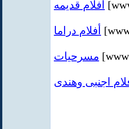
افلام قديمه
[www
أفلام دراما
[www.
مسرحيات
[www.
لام اجنبى وهندى