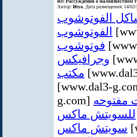
Re: Рассуждения о малоизвестном 
Автор:
libya
. Дата размещения: 14/02/
كل الفوتوشوب
الفوتوشوب
[www
فوتوشوب
[www.
وجرافيكس
[www
مكتب
[www.dal
[www.dal3-g.c
g.com]
للسويتش ماكس
سويتش ماكس
[