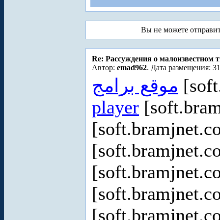
Вы не можете отправи
Re: Рассуждения о малоизвестном 
Автор:
emad962
. Дата размещения: 31
موقع برامج
[soft
player
[soft.bram
[soft.bramjnet.c
[soft.bramjnet.c
[soft.bramjnet.c
[soft.bramjnet.c
[soft.bramjnet.c