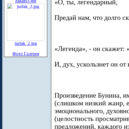
zakat03.jpg
«О, ты, легендарный,
Предай нам, что долго ск
jurfak_2.jpg
«Легенда», - он скажет:
Фото Галерея
И, дух, ускользнет он от
Произведение Бунина, им
(слишком низкий жанр, е
эмоционального, духовно
(целостность просматрив
предложений, каждого из