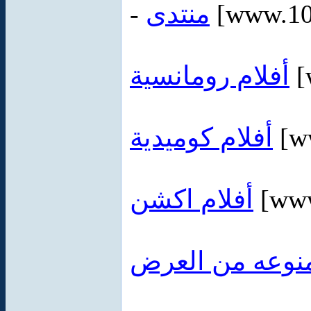
-
منتدى
[www.10
أفلام رومانسية
[
أفلام كوميدية
[ww
أفلام اكشن
[www
نوعه من العرض