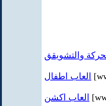
حركة والتشويقق
العاب اطفال
[ww
العاب اكشن
[ww