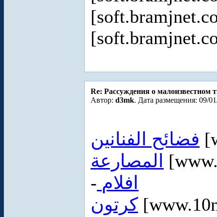
[soft.bramjnet.c
[soft.bramjnet.c
Re: Рассуждения о малоизвестном 
Автор:
d3mk
. Дата размещения: 09/01
فضائح الفنانين
[
المصارعة
[www.
-
افلام
كرتون
[www.10n