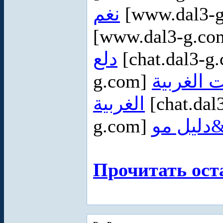
نغم
[www.dal3-g
[www.dal3-g.c
دلع
[chat.dal3-g
g.com]
 الغربية
الغربية
[chat.dal
g.com]
ليل مو
Прочитать ост