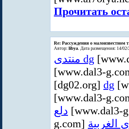
Прочитать ост
Re: Рассуждения о малоизвестном 
Автор:
libya
. Дата размещения: 14/02/
منتدى dg
[www.d
[www.dal3-g.c
[dg02.org]
dg
[w
[www.dal3-g.c
دلع
[www.dal3-
g.com]
ى الغربية