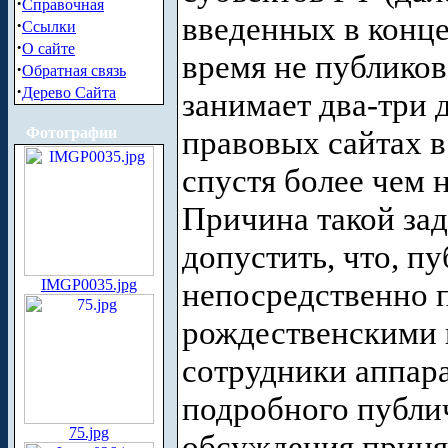
·
Справочная
введенных в конце
·
Ссылки
·
О сайте
время не публико
·
Обратная связь
·
Дерево Сайта
занимает два-три 
Фотографии
правовых сайтах в
спустя более чем 
Причина такой за
допустить, что, п
IMGP0035.jpg
непосредственно 
рождественскими 
сотрудники аппар
подробного публи
75.jpg
обсуждения приня