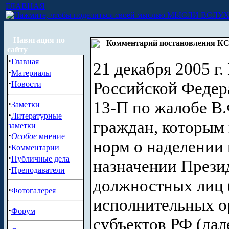
ГЛАВНАЯ
МЫСЛИ ВСЛУ
Навигация по
Комментарий постановления КС 
сайту
·
Главная
21 декабря 2005 г
·
Материалы
·
Российской Федер
Новости
13-П по жалобе В.
·
Заметки
·
Литературные
граждан, которым
заметки
·
Особое
мнение
норм о наделении 
·
Комментарии
·
Публичные дела
назначении Прези
·
Преподаватели
должностных лиц 
·
Фотогалерея
исполнительных о
·
Форум
субъектов РФ (дал