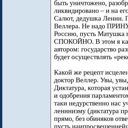
быть уничтожено, разобр
ликвидировано – и на его
Салют, дедушка Ленин. 
Веллера. Не надо ПРИ
Россию, пусть Матушка 
СПОКОЙНО. В этом я кат
автором: государство раз
будет осуществлять «ре
Какой же рецепт исцеле
доктор Веллер. Увы, увы
Диктатура, которая уста
и одобрения парламентом 
таки недурственно нас у
ленинизму (диктатура про
прямо, без обиняков отве
пусть наипросвещеннейш