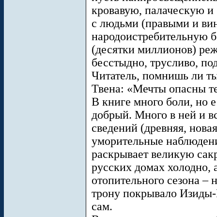
кровавую, палаческую и
с людьми (правыми и вин
народоистребительную бо
(десятки миллионов) реж
бесстыдно, трусливо, по
Читатель, помнишь ли т
Твена: «Мечты опасны те
В книге много боли, но е
добрый. Много в ней и 
сведений (древняя, новая
уморительные наблюдени
раскрывает великую сак
русских домах холодно, 
отопительного сезона – 
трону покрывало Изиды-
сам.