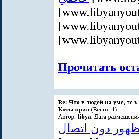
[www.libyanyou
[www.libyanyou
[www.libyanyou
Прочитать ост
Re: Что у людей на уме, то 
Коты прив
(Всего: 1)
Автор:
libya
. Дата размещения
ظهور دون اتصال