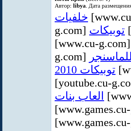
Автор:
libya
. Дата размещения
خلفيات
[www.cu
g.com]
توبيكات
[
[www.cu-g.com
g.com]
للماسنجر
توبيكات 2010
[w
[youtube.cu-g.c
العاب بنات
[www
[www.games.cu
[www.games.cu