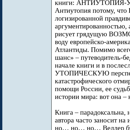
книги: АНТИУТОПИЯ-У
Антиутопия потому, что 
логизированной правдив
аргументированностью, 
рисует грядущую ВОЗМО
воду европейско-америк
Атлантиды. Помимо всег
шанс» – путеводитель-бе
начале книги и в послес
УТОПИЧЕСКУЮ перспек
катастрофического отми
помощи России, ее судь
истории мира: вот она 
Книга – парадоксальна, 
автора часто заносит на
но… но… но… Веллер бу