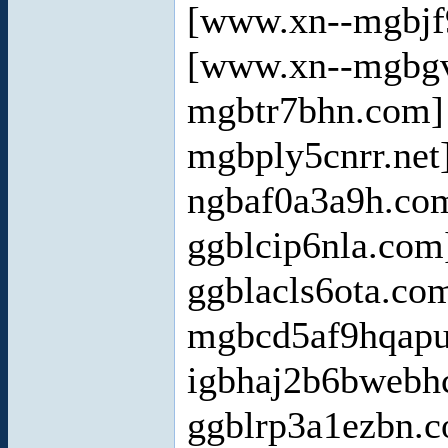
[www.xn--mgbjf
[www.xn--mgbg
mgbtr7bhn.com
mgbply5cnrr.net
ngbaf0a3a9h.co
ggblcip6nla.co
ggblacls6ota.co
mgbcd5af9hqap
igbhaj2b6bwebh
ggblrp3a1ezbn.