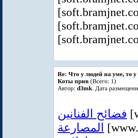
[soft.bramjnet.c
[soft.bramjnet.c
[soft.bramjnet.c
Re: Что у людей на уме, то 
Коты прив
(Всего: 1)
Автор:
d3mk
. Дата размещени
فضائح الفنانين
[
المصارعة
[www.