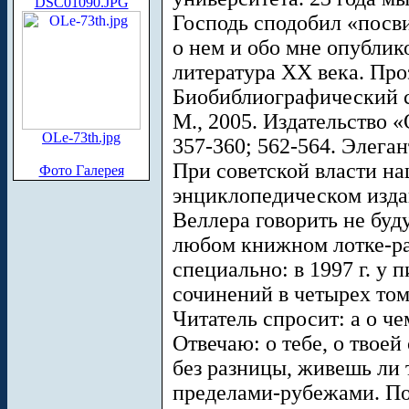
DSC01090.JPG
Господь сподобил «посви
о нем и обо мне опублик
литература XX века. Про
Биобиблиографический сл
М., 2005. Издательство 
OLe-73th.jpg
357-360; 562-564. Элега
При советской власти на
Фото Галерея
энциклопедическом изда
Веллера говорить не буд
любом книжном лотке-раз
специально: в 1997 г. у
сочинений в четырех том
Читатель спросит: а о ч
Отвечаю: о тебе, о твоей
без разницы, живешь ли т
пределами-рубежами. По