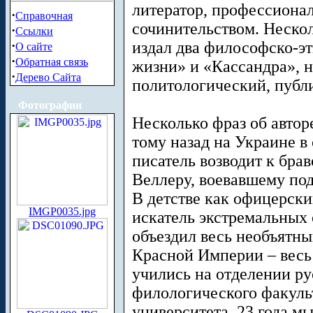
литератор, профессиона
·
Справочная
сочинительством. Нескол
·
Ссылки
·
издал два философско-эт
О сайте
·
Обратная связь
жизни» и «Кассандра», н
·
Дерево Сайта
политологический, публ
Фотографии
Несколько фраз об автор
тому назад на Украине в
писатель возводит к бра
Веллеру, воевавшему по
В детстве как офицерски
IMGP0035.jpg
искатель экстремальных
объездил весь необъятн
Красной Империи – весь 
учились на отделении ру
филологического факуль
университета. 23 года мы