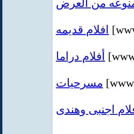
نوعه من العرض
افلام قديمه
[www
أفلام دراما
[www.
مسرحيات
[www.
لام اجنبى وهندى