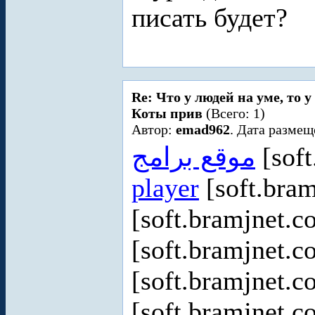
писать будет?
Re: Что у людей на уме, то 
Коты прив
(Всего: 1)
Автор:
emad962
. Дата размещ
موقع برامج
[soft
player
[soft.bram
[soft.bramjnet.c
[soft.bramjnet.c
[soft.bramjnet.c
[soft.bramjnet.c