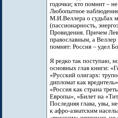
годочки; кто помнит – не 
Любопытное наблюдение.
М.И.Веллера о судьбах 
(пассионарность, энерго
Провидения. Причем Лев
православным, а Веллер 
помнят: Россия – удел 
Я редко так поступаю, но
основных глав книги: «Г
«Русский олигарх: трупо
дипломат как вредитель»
«Россия как страна трет
Европы», «Билет на «Тит
Последняя глава, увы, н
к афро-азиатским насель
«русским» чеченцам, но