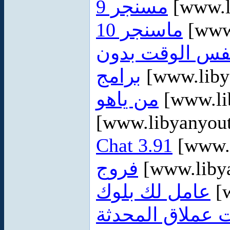
مسنجر 9
[www.l
ماسنجر 10
[www
نفس الوقت بدون
برامج
[www.liby
من ياهو
[www.li
[www.libyanyou
Chat 3.91
[www.l
فروج
[www.liby
عامل لك بلوك
[w
خر اصدارات عملاق المحدثة