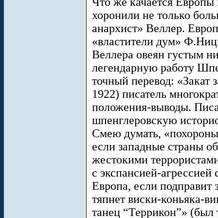
Что же качается Европы 
хоронили не только бол
анархист» Веллер. Европ
«властители дум» Ф.Ниц
Веллера овеян густым н
легендарную работу Шпе
точный перевод: «Закат з
1922) писатель многокра
положения-выводы. Писа
шпенглеровскую историо
Смею думать, «похороны»
если западные страны об
жестокими террористам
с экспансией-агрессией 
Европа, если подправит 
тяпнет виски-коньяка-ви
танец “Террикон”» (был 