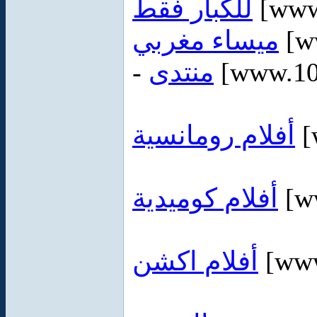
للكبار فقط
[www
ميساء مغربي
[w
-
منتدى
[www.10
أفلام رومانسية
[
أفلام كوميدية
[ww
أفلام اكشن
[www