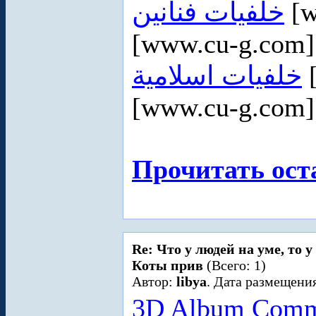
خلفيات فنانين
[w
[www.cu-g.com
خلفيات اسلامية
[
[www.cu-g.com
Прочитать ост
Re: Что у людей на уме, то 
Коты прив
(Всего: 1)
Автор:
libya
. Дата размещения
3D Album Comme