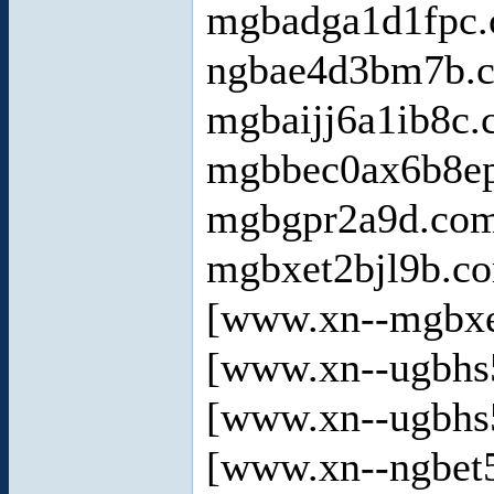
mgbadga1d1fpc
ngbae4d3bm7b.
mgbaijj6a1ib8c
mgbbec0ax6b8e
mgbgpr2a9d.co
mgbxet2bjl9b.c
[www.xn--mgbxe
[www.xn--ugbhs
[www.xn--ugbhs
[www.xn--ngbet