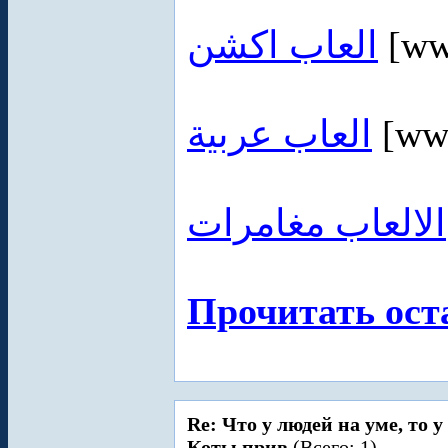
العاب اكشن
[ww
العاب عربية
[www
الالعاب مغامرات
Прочитать ост
Re: Что у людей на уме, то 
Коты прив
(Всего: 1)