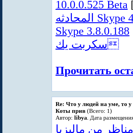
10.0.0.525 Beta
المحادثه Skype 4.0.0.227/ Skype 4.1.0.130 Beta/
Skype 3.8.0.188
سكربت يك
Прочитать ост
Re: Что у людей на уме, то 
Коты прив
(Всего: 1)
Автор:
libya
. Дата размещения
ناظر من ماليزيا