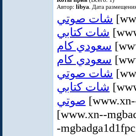
Автор:
libya
. Дата размещения
شات صوتي
[www
شات كتابي
[www
سعودي كام
[www
سعودي كام
[www
شات صوتي
[www
شات كتابي
[www
صوتي
[www.xn-
[www.xn--mgba
-mgbadga1d1fp