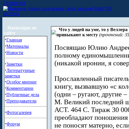
ГЛАВНАЯ
МЫСЛИ
ВСЛУХ
Навигация по
Что у людей на уме, то у Веллер
сайту
привыкают к месту
(прочтений: 35
·
Главная
·
Материалы
Посвящаю Юлию Андрее
·
Новости
полному единомышленни
(никакой иронии, я сове
·
Заметки
·
Литературные
заметки
Прославленный писател
·
Особое
мнение
книгу, вызвавшую «с ко
·
Комментарии
(одни – ругают, другие –
·
Публичные дела
·
М. Великий последний ша
Преподаватели
АСТ. 464 С. Тираж 30 000
·
Фотогалерея
преобладают поношения 
·
Форум
не поносят матерно, если