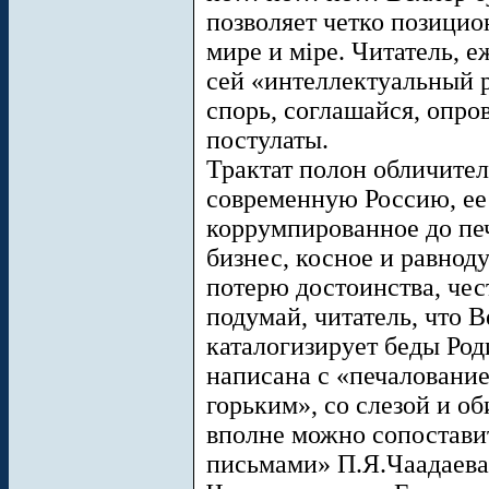
позволяет четко позицион
мире и мiре. Читатель, 
сей «интеллектуальный р
спорь, соглашайся, оп
постулаты.
Трактат полон обличител
современную Россию, ее
коррумпированное до пе
бизнес, косное и равнод
потерю достоинства, чес
подумай, читатель, что 
каталогизирует беды Ро
написана с «печаловани
горьким», со слезой и о
вполне можно сопостав
письмами» П.Я.Чаадаева 