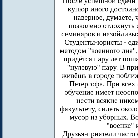
После успешной сдачи 
купюр иного достоинс
наверное, думаете, 
позволено отдохнуть 
семинаров и назойливых
Студенты-юристы - еди
методом "военного дня", 
придётся пару лет поша
"нулевую" пару. В пр
живёшь в городе поближ
Петергофа. При всех
обучение имеет неоспо
нести всякие нико
факультету, сидеть окол
мусор из уборных. Во
"военке" 
Друзья-приятели часто 