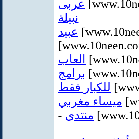
عربى
[www.10ne
نبيلة
عبيد
[www.10ne
[www.10neen.co
العاب
[www.10ne
برامج
[www.10ne
للكبار فقط
[www
ميساء مغربي
[w
-
منتدى
[www.10