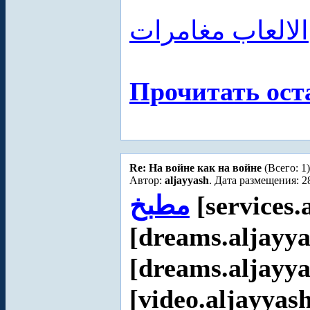
الالعاب مغامرات
Прочитать ост
Re: На войне как на войне
(Всего: 1)
Автор:
aljayyash
. Дата размещения: 2
مطبخ
[services.
[dreams.aljayya
[dreams.aljayya
[video.aljayyas