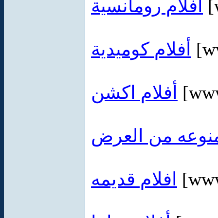
أفلام رومانسية
[
أفلام كوميدية
[ww
أفلام اكشن
[www
نوعه من العرض
افلام قديمه
[www