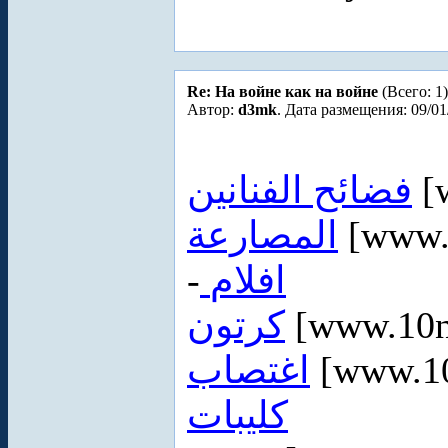
Re: На войне как на войне
(Всего: 1)
Автор:
d3mk
. Дата размещения: 09/01
فضائح الفنانين
[
المصارعة
[www.
-
افلام
كرتون
[www.10n
اغتصاب
[www.10
كليبات