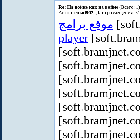
Re: На войне как на войне
(Всего: 1)
Автор:
emad962
. Дата размещения: 31
موقع برامج
[soft
player
[soft.bram
[soft.bramjnet.c
[soft.bramjnet.c
[soft.bramjnet.c
[soft.bramjnet.c
[soft.bramjnet.c
[soft.bramjnet.c
[soft.bramjnet.c