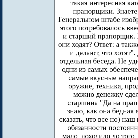
такая интересная ка
прапорщики. Знаете,
Генеральном штабе изоб
этого потребовалось вв
и старший прапорщик. 
они ходят? Ответ: а также
и делают, что хотят".
отдельная беседа. Не уд
одни из самых обеспече
самые вкусные направ
оружие, техника, прод
можно денежку сдел
старшина "Да на прап
знаю, как она бедная 
сказать, что все но) на
обязанности постоянн
мало, доходило до того