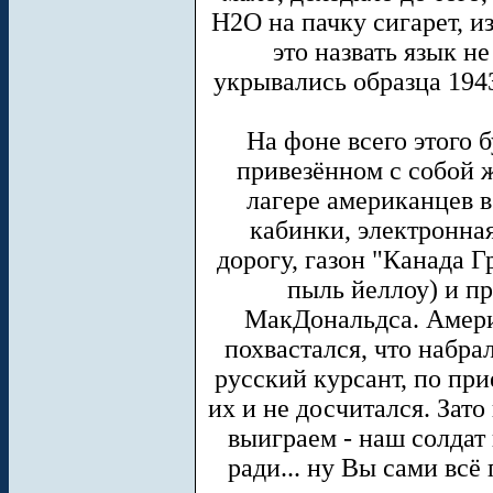
H2O на пачку сигарет, и
это назвать язык н
укрывались образца 1943
На фоне всего этого 
привезённом с собой 
лагере американцев в
кабинки, электронна
дорогу, газон "Канада Гр
пыль йеллоу) и пр
МакДональдса. Амери
похвастался, что набра
русский курсант, по при
их и не досчитался. Зат
выиграем - наш солдат 
ради... ну Вы сами всё