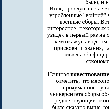
было, и 
Итак, прослушав с деся
угробленные "войной" 
военные сборы. Вот
интересное: некоторых и
увидел в первый раз на с
кем окажусь в одном
присвоении звания, та
мысль об офицерс
сэкономл
Начиная
повествование
отметить, что меропр
продуманное - у в
университета сборы об
предшествующий оконч
было сказано выше, ю