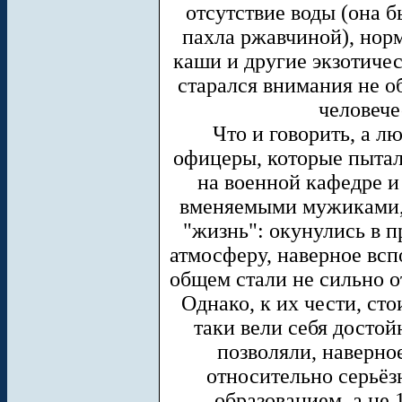
отсутствие воды (она 
пахла ржавчиной), норм
каши и другие экзотичес
старался внимания не о
человече
Что и говорить, а л
офицеры, которые пытали
на военной кафедре и
вменяемыми мужиками, 
"жизнь": окунулись в 
атмосферу, наверное всп
общем стали не сильно о
Однако, к их чести, сто
таки вели себя досто
позволяли, наверно
относительно серьё
образованием, а не