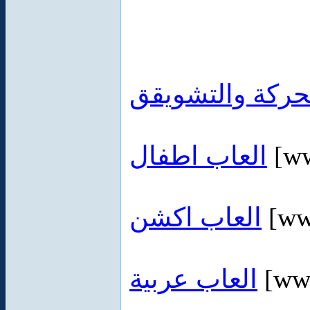
حركة والتشويقق
العاب اطفال
[ww
العاب اكشن
[ww
العاب عربية
[www