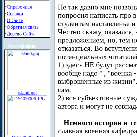
Не так давно мне позвон
·
Справочная
·
Ссылки
попросил написать про 
·
О сайте
студентам наставленье и
·
Обратная связь
Честно скажу, оказался, 
·
Дерево Сайта
предложением, но, тем не
Фотографии
отказаться. Во вступлен
потенциальных читателе
1) здесь НЕ будут рассма
вообще надо?", "военка -
выброшенные из жизни".
сам.
island.jpg
2) все субъективные суж
автора и могут не совпа
Немного истории и те
славная военная кафедра