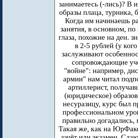
занимаетесь (-лись)? В 
образы плаца, турника, 
Когда им начинаешь р
занятия, в основном, п
глаза, похожие на ден. 
в 2-5 рублей (у ког
заслуживают особеннос
сопровождающие уче
"войне": например, ди
армии" нам читал подп
артиллерист, получав
(юридическое) образо
несуразицу, курс был 
профессиональном уров
правильно догадались, 
Такая же, как на ЮрФаке
зачёт или экзамен. Сдаю