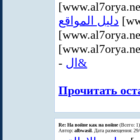
[www.al7orya.ne
دليل المواقع
[ww
[www.al7orya.ne
[www.al7orya.ne
-
ال&
Прочитать ост
Re: На войне как на войне
(Всего: 1)
Автор:
albwasil
. Дата размещения: 29/