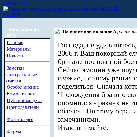
ГЛАВНАЯ
МЫСЛИ
ВСЛУХ
Навигация по
На войне как на войне
(прочтений
сайту
·
Главная
Господа, не удивляйтесь
·
Материалы
2006 г. Ваш покорный сл
·
Новости
бригаде постоянной боев
·
Заметки
Сейчас эмоции уже поуле
·
Литературные
свежие, поэтому решил с
заметки
поделиться. Сначала хот
·
Особое
мнение
·
"Похождения бравого со
Комментарии
·
Публичные дела
опомнился - размах не то
·
Преподаватели
обделён. Поэтому огран
замечаниями.
·
Фотогалерея
Итак, внимайте.
·
Форум