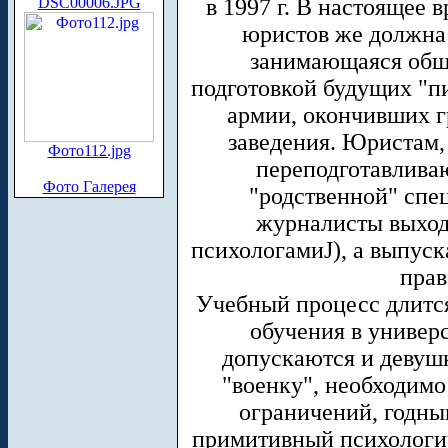
DSC00006.JPG
в 1997 г. В настоящее 
юристов же должна 
занимающаяся общ
подготовкой будущих "п
армии, окончивших 
заведения. Юристам, 
Фото112.jpg
переподготавливаю
Фото Галерея
"родственной" спе
журналисты выход
психологамиJ), а выпус
прав
Учебный процесс длится 
обучения в универс
допускаются и девушк
"военку", необходимо
ограничений, годны
примитивный психологич