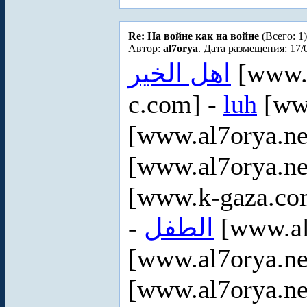
Re: На войне как на войне
(Всего: 1)
Автор:
al7orya
. Дата размещения: 17/
اهل الخير
[www.a
c.com] -
luh
[www
[www.al7orya.ne
[www.al7orya.ne
[www.k-gaza.co
-
الطفل
[www.al
[www.al7orya.ne
[www.al7orya.ne