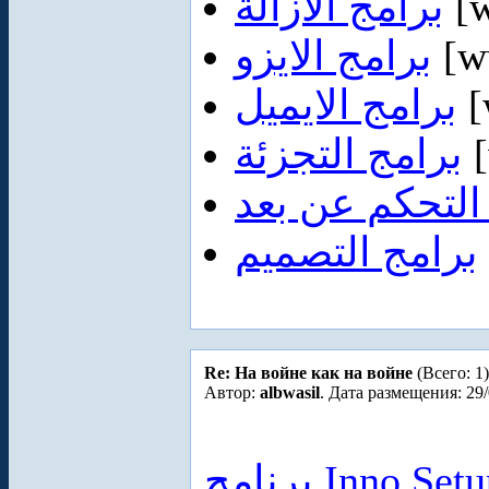
برامج الازالة
[w
برامج الايزو
[w
برامج الايميل
[
برامج التجزئة
[
التحكم عن بعد
برامج التصميم
Re: На войне как на войне
(Всего: 1)
Автор:
albwasil
. Дата размещения: 29/
برنامج Inno Setup 5.4.1 انستولر لصناعة الست