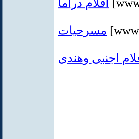
أفلام دراما
[www.
مسرحيات
[www.
لام اجنبى وهندى