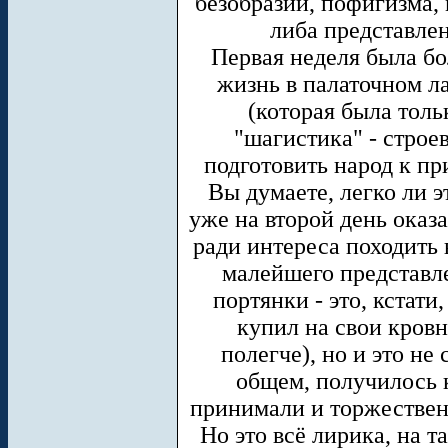
безобразий, пофигизма,
либа представлен
Первая неделя была бо
жизнь в палаточном ла
(которая была толь
"шагистика" - строев
подготовить народ к п
Вы думаете, легко ли э
уже на второй день оказ
ради интереса походить 
малейшего представле
портянки - это, кстати
купил на свои кров
полегче), но и это не 
общем, получилось к
принимали и торжестве
Но это всё лирика, на 