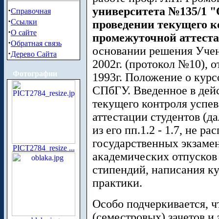
университета №135/1 
·
Справочная
·
Ссылки
проведении текущего к
·
О сайте
промежуточной аттеста
·
Обратная связь
основании решения Учен
·
Дерево Сайта
2002г. (протокол №10), 
Фотографии
1993г. Положение о курс
СПбГУ. Введенное в дей
текущего контроля успе
аттестации студентов (да
из его пп.1.2 - 1.7, не р
государственных экзамен
PICT2784_resize ...
академических отпусков 
стипендий, написания к
практики.
Особо подчеркивается, 
(семестровых) зачетов и 