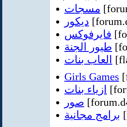
مسجات
[foru
ديكور
[forum.
فايرفوكس
[fo
طيور الجنة
[f
العاب بنات
[fl
Girls Games
[
ازياء بنات
[for
صور
[forum.d
برامج مجانية
[