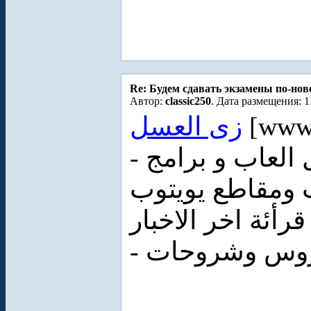
Re: Будем сдавать экзамены по-но
Автор:
classic250
. Дата размещения: 1
زى العسل
[www.
- موقع كل ماهو مجاني - تحميل العاب و برامج
 ومقاطع يويتوب
رأئة اخر الاخبار
- وس وشروحات