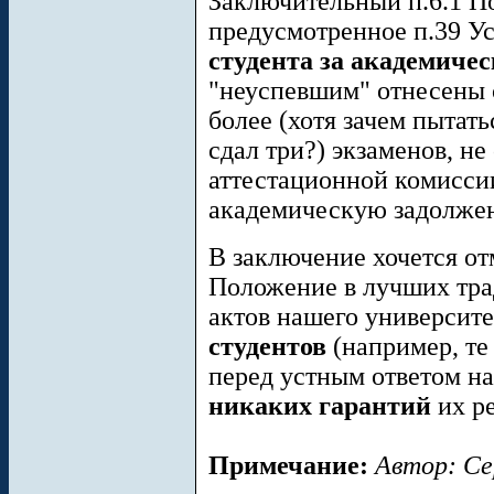
Заключительный п.6.1 П
предусмотренное п.39 
студента за академиче
"неуспевшим" отнесены с
более (хотя зачем пытать
сдал три?) экзаменов, не
аттестационной комисси
академическую задолжен
В заключение хочется от
Положение в лучших тр
актов нашего университ
студентов
(например, те
перед устным ответом на
никаких гарантий
их ре
Примечание:
Автор: Се