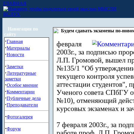
ГЛАВНАЯ
МЫСЛИ
ВСЛУХ
Навигация по
Будем сдавать экзамены по-ново
сайту
·
Главная
февраля
·
Материалы
2003г., за подписью про
·
Новости
Л.П. Громовой, вышел пр
·
Заметки
№135/1 "Об утверждени
·
Литературные
текущего контроля успе
заметки
аттестации студентов", 
·
Особое
мнение
·
Ученого совета СПбГУ от
Комментарии
·
Публичные дела
№10), отменяющий дейст
·
Преподаватели
курсовых экзаменах и за
·
Фотогалерея
7 февраля 2003г., за по
·
Форум
работе проф. Л.П. Гром