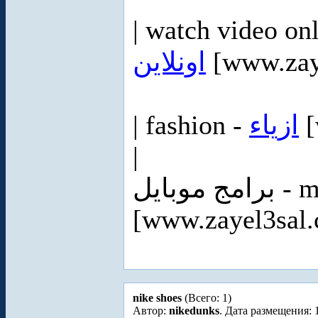
| watch video on
اونلاين
[www.zay
| fashion -
ازياء
[
|
موبايل
[www.zayel3sal
nike shoes
(Всего: 1)
Автор:
nikedunks
. Дата размещения: 