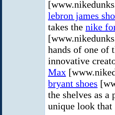
[www.nikedunks2
lebron james sho
takes the
nike fo
[www.nikedunks2
hands of one of 
innovative creat
Max
[www.niked
bryant shoes
[ww
the shelves as a 
unique look that i