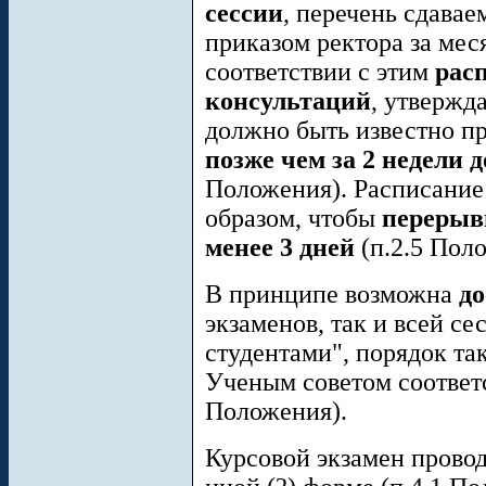
сессии
, перечень сдава
приказом ректора за меся
соответствии с этим
рас
консультаций
, утвержд
должно быть известно п
позже чем за 2 недели д
Положения). Расписание
образом, чтобы
перерыв
менее 3 дней
(п.2.5 Пол
В принципе возможна
до
экзаменов, так и всей 
студентами", порядок та
Ученым советом соответс
Положения).
Курсовой экзамен провод