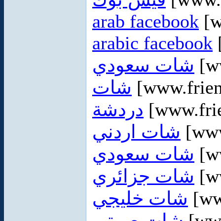
arab facebook
[w
arabic facebook
شات سعودي
[ww
شات
[www.frien
دردشة
[www.fri
شات اردني
[www
شات سعودي
[ww
شات جزائري
[ww
شات خليجي
[ww
شات صوتي
[ww