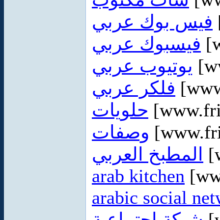
فيس بوك عربي
فيسبوك عربي
[w
يوتيوب عربي
[ww
فلكر عربي
[www.
حلويات
[www.fri
وصفات
[www.fri
المطبخ العربي
[
arab kitchen
[www
arabic social ne
شبكة اجتماعية
[