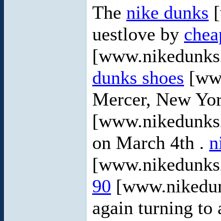
The
nike dunks
[
uestlove by
chea
[www.nikedunks2
dunks shoes
[www
Mercer, New Yor
[www.nikedunks2
on March 4th .
n
[www.nikedunks2
90
[www.nikedun
again turning to