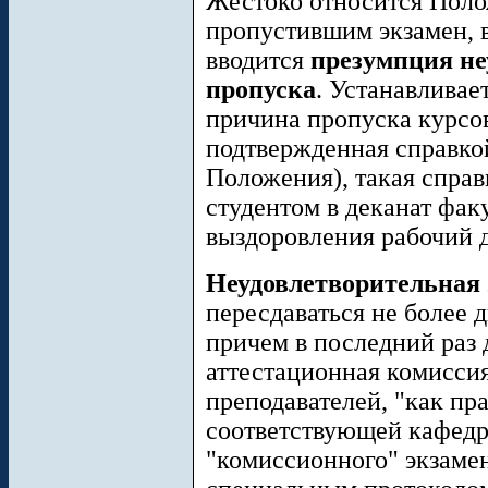
Жестоко относится Поло
пропустившим экзамен, 
вводится
презумпция н
пропуска
. Устанавливае
причина пропуска курсов
подтвержденная справкой
Положения), такая справ
студентом в деканат фак
выздоровления рабочий д
Неудовлетворительная
пересдаваться не более д
причем в последний раз
аттестационная комиссия
преподавателей, "как пр
соответствующей кафедро
"комиссионного" экзам