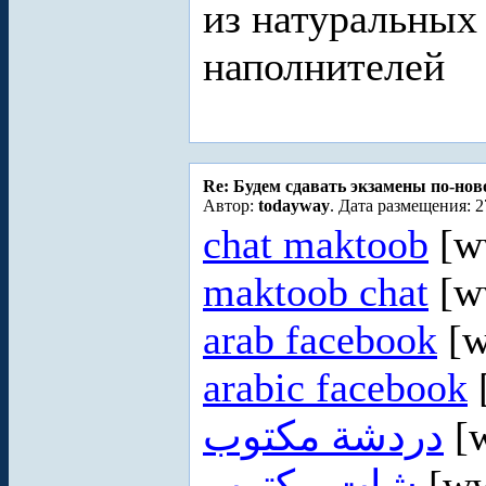
из натуральных
наполнителей
Re: Будем сдавать экзамены по-но
Автор:
todayway
. Дата размещения: 2
chat maktoob
[ww
maktoob chat
[ww
arab facebook
[w
arabic facebook
دردشة مكتوب
[w
شات مكتوب
[ww