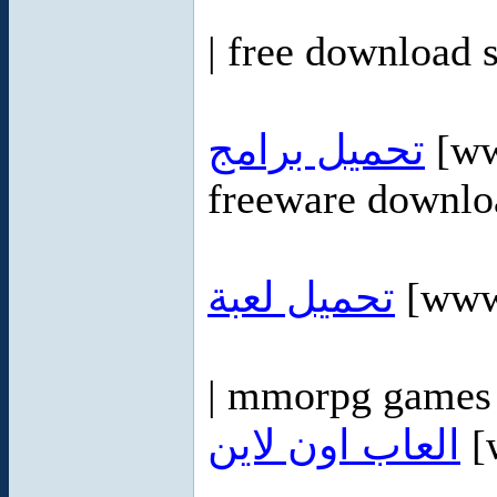
| free download 
تحميل برامج
[ww
freeware downlo
تحميل لعبة
[www.
| mmorpg games 
العاب اون لاين
[