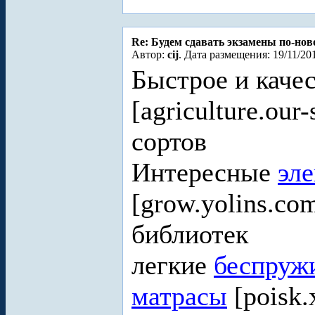
Re: Будем сдавать экзамены по-но
Автор:
cij
. Дата размещения: 19/11/20
Быстрое и каче
[agriculture.ou
сортов
Интересные
эл
[grow.yolins.c
библиотек
легкие
беспруж
матрасы
[poisk.