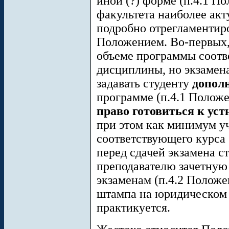
иной (?) форме (п.4.1 П
факультета наиболее акт
подробно отрегламенти
Положением. Во-первых, 
объеме программы соотв
дисциплины, но экзамена
задавать студенту
допол
программе (п.4.1 Положе
право готовиться к уст
при этом как минимум у
соответствующего курса (
перед сдачей экзамена с
преподавателю зачетную
экзаменам (п.4.2 Положе
штампа на юридическом 
практикуется.