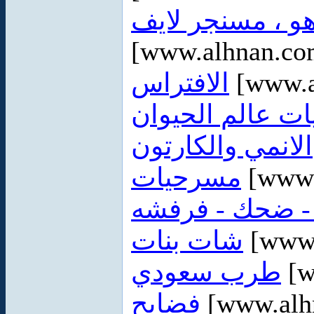
هو ، مسنجر لايف
[www.alhnan.co
الافتراس
[www.a
ات عالم الحيوان
الانمي والكارتون
مسرحيات
[www.
- ضحك - فرفشه
شات بنات
[www.
طرب سعودي
[w
فضايح
[www.alh