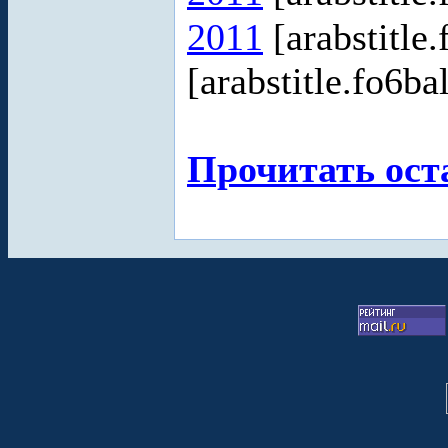
2011
[arabstitle
[arabstitle.fo6ba
Прочитать ост