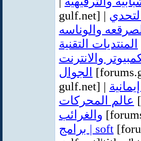
|
بابية والترفيهية
gulf.net] |
التحدي
صرقعه والوناسه
المنتديات التقنية
مبيوتر والانترنت
الجوال
[forums.g
gulf.net] |
يمانية
عالم المحركات
[
والغرائب
[forums
برامج | soft
[foru