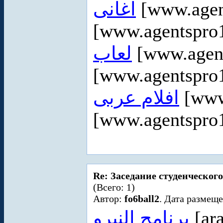
اغانى
[www.agen
[www.agentspro1
لعاب
[www.agen
[www.agentspro1
افلام عربى
[www
[www.agentspro1
Re: Заседание студенческого
(Всего: 1)
Автор:
fo6ball2
. Дата размеще
برنامج النيرو
[ara