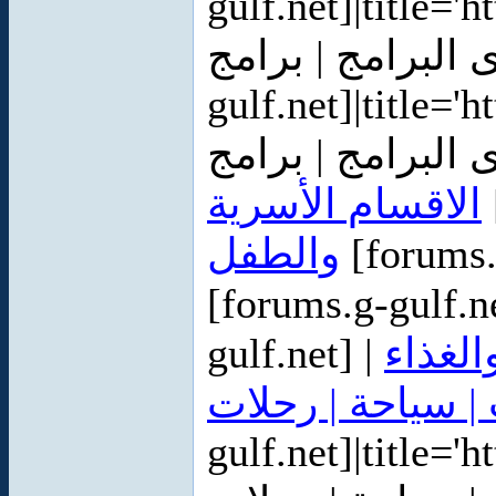
gulf.net]|title='
منتدى البرامج | برامج | soft [
gulf.net]|title='
الاقسام الأسرية
والطفل
[forums.
[forums.g-gulf.n
gulf.net] |
لغذاء
 سياحة | رحلات
gulf.net]|title='