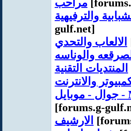
مراحب
[forums.
شبابية والترفيهية
gulf.net]
الالعاب والتحدي
صرقعه والوناسه
المنتديات التقنية
مبيوتر والانترنت
[forums.g-gulf.
الارشيف
[forums