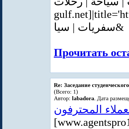
سفريات | سياحة | رحلات
gulf.net]|title='
سفريات | سيا&
Прочитать ост
Re: Заседание студенческого
(Всего: 1)
Автор:
labadora
. Дата размещ
لعملاء المحترفون
[www.agentspro