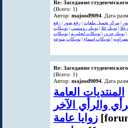
Re: Заседание студенческого
(Всего: 1)
Автор:
majood9094
. Дата раз
رفع
|
رفع صور
|
مركز تحميل ملفات
|
ور
توبيكات
|
توبيك رومنسي
|
توبيك غلا
|
 غلا
توبيكات
|
توبيكات انجليزيه
|
توبيك حزين
|
توبيكات منوعه
|
توبيكات اسماء
|
نصراويه
Re: Заседание студенческого
(Всего: 1)
Автор:
majood9094
. Дата раз
المنتديات العامة
رأي والرأي الآخر
زوايا عامة
[forum