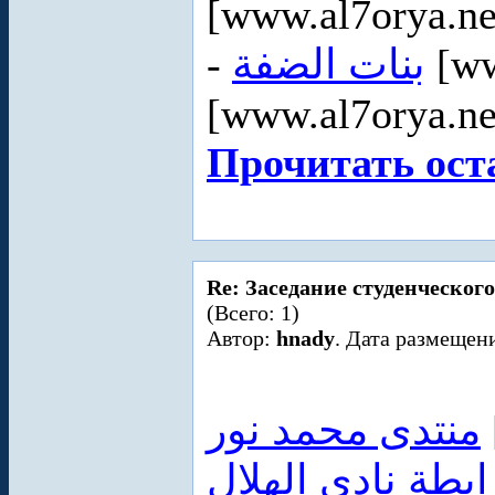
[www.al7orya.ne
-
بنات الضفة
[ww
[www.al7orya.ne
Прочитать ост
Re: Заседание студенческого
(Всего: 1)
Автор:
hnady
. Дата размещени
منتدى محمد نور
ابطة نادي الهلال