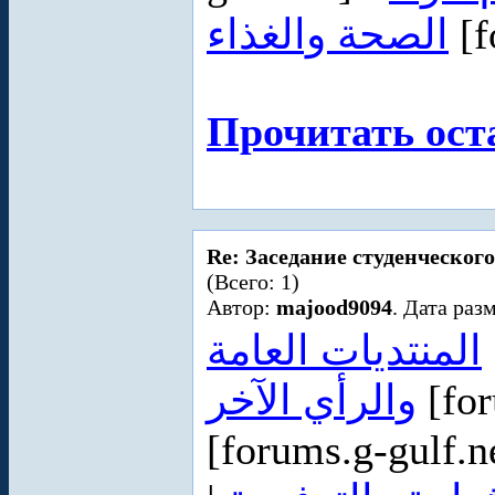
الصحة والغذاء
[f
Прочитать ост
Re: Заседание студенческого
(Всего: 1)
Автор:
majood9094
. Дата раз
المنتديات العامة
والرأي الآخر
[for
[forums.g-gulf.n