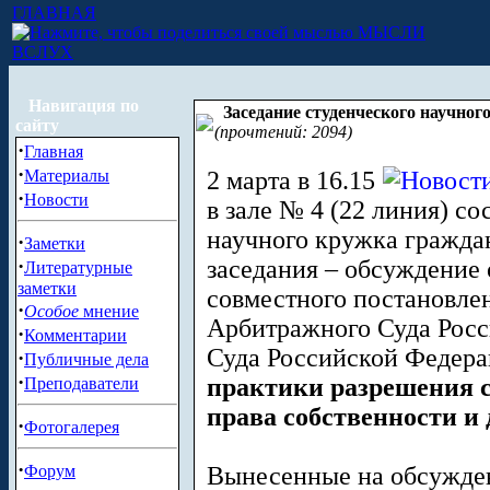
ГЛАВНАЯ
МЫСЛИ
ВСЛУХ
Навигация по
Заседание студенческого научног
сайту
(прочтений: 2094)
·
Главная
·
Материалы
2 марта в 16.15
·
Новости
в зале № 4 (22 линия) со
научного кружка гражда
·
Заметки
·
заседания – обсуждение
Литературные
заметки
совместного постановл
·
Особое
мнение
Арбитражного Суда Росс
·
Комментарии
Суда Российской Федер
·
Публичные дела
·
практики разрешения с
Преподаватели
права собственности и
·
Фотогалерея
·
Форум
Вынесенные на обсужде