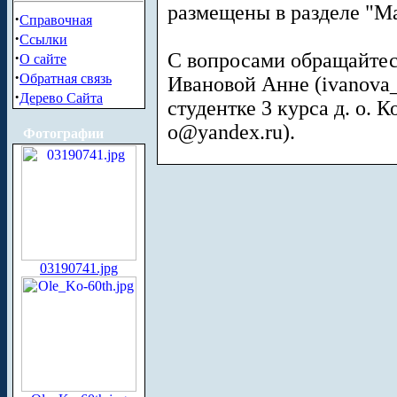
размещены в разделе "М
·
Справочная
·
Ссылки
·
С вопросами обращайтесь 
О сайте
·
Обратная связь
Ивановой Анне (
ivanova
·
Дерево Сайта
студентке 3 курса д. о. К
o@yandex.ru
).
Фотографии
03190741.jpg