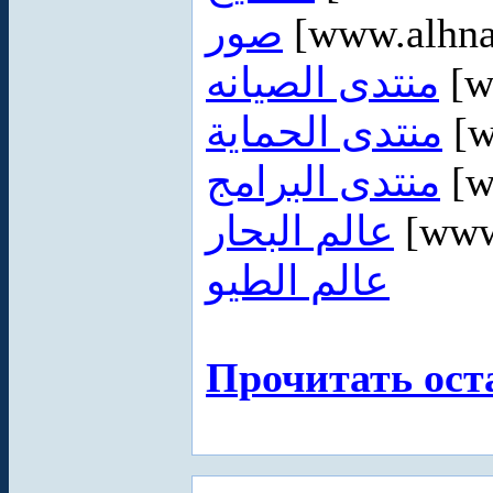
صور
[www.alhna
منتدى الصيانه
[w
منتدى الحماية
[w
منتدى البرامج
[w
عالم البحار
[www
عالم الطيو
Прочитать ост