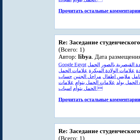
Прочитать остальные комментарии.
Re: Заседание студенческого
(Всего: 1)
Автор:
libya
. Дата размещения
Google Egypt
الحمل
دة القيصرية بالصور
ة
علامات الولادة المبكرة
علامات الحمل
امل
ملابس اطفال
مراحل الجنين
حساب
الحمل بولد
علامات الحمل بتوام
علامات
اسباب 
الحمل بتوأم
Прочитать остальные комментарии.
Re: Заседание студенческого
(Всего: 1)