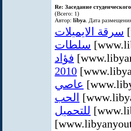
Re: Заседание студенческого
(Всего: 1)
Автор:
libya
. Дата размещения
سرقة الايميلات
[
سلطات
[www.li
فؤاد
[www.libya
2010
[www.liby
عاصي
[www.lib
الحب
[www.liby
للتحميل
[www.li
[www.libyanyou