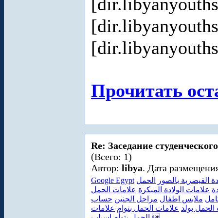
[dir.libyanyout
[dir.libyanyout
[dir.libyanyout
Прочитать ост
Re: Заседание студенческого
(Всего: 1)
Автор:
libya
. Дата размещения
Google Egypt
الحمل
دة القيصرية بالصور
ة
علامات الولادة المبكرة
علامات الحمل
امل
ملابس اطفال
مراحل الجنين
حساب
الحمل بولد
علامات الحمل بتوام
علامات
اسباب 
الحمل بتوأم