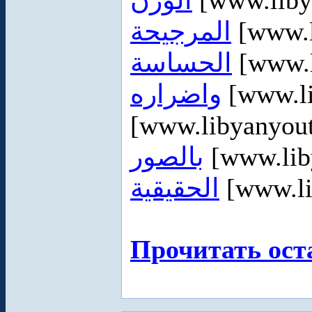
الوزن
[www.liby
المرجيحة
[www.l
الحساسة
[www.l
واضراره
[www.l
[www.libyanyou
بالصور
[www.lib
الحقيقية
[www.li
Прочитать ост