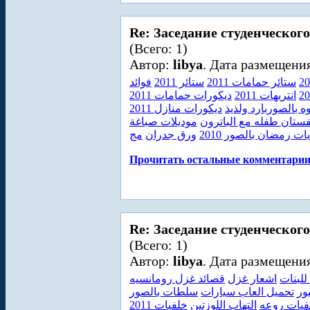
Re: Заседание студенческого
(Всего: 1)
Автор:
libya
. Дата размещения
ستائر حمامات 2011
ستائر 2011
فوائد
انتريهات 2011
ديكورات حمامات 2011
 بالصوربارد ولذيذ
ديكورات منازل 2011
فستان طفله مع الباترون
موديلات صباغة
ات رمضان بالصور 2010
ورق جدران
مج
Прочитать остальные комментарии.
Re: Заседание студенческого
(Всего: 1)
Автор:
libya
. Дата размещения
لبنات
اشعار غزل
قصائد غزل رومانسيه
ور
تحميل العاب سيارات
سلطات بالصور
فيات روعه
التهاب اللوزتين
خلفيات 2011