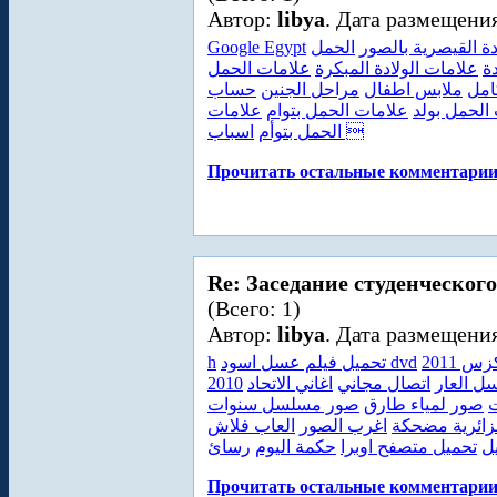
Автор:
libya
. Дата размещения
Google Egypt
الحمل
دة القيصرية بالصور
ة
علامات الولادة المبكرة
علامات الحمل
امل
ملابس اطفال
مراحل الجنين
حساب
الحمل بولد
علامات الحمل بتوام
علامات
اسباب 
الحمل بتوأم
Прочитать остальные комментарии.
Re: Заседание студенческого
(Всего: 1)
Автор:
libya
. Дата размещения
h
تحميل فيلم عسل اسود dvd
س 2011
2010
اتصال مجاني
ل العار
ت
صور لمياء طارق
صور مسلسل سنوات
ائرية مضحكة
اغرب الصور
العاب فلاش
ل
تحميل متصفح اوبرا
حكمة اليوم
رسائ
Прочитать остальные комментарии.