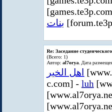
[games.te3p.com
[games.te3p.com
بنات
[forum.te3
Re: Заседание студенческого
(Всего: 1)
Автор:
al7orya
. Дата размеще
اهل الخير
[www.a
c.com] -
luh
[www
[www.al7orya.ne
[www.al7orya.ne