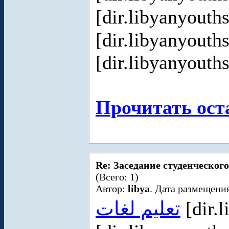
[dir.libyanyout
[dir.libyanyout
[dir.libyanyouth
Прочитать ост
Re: Заседание студенческого
(Всего: 1)
Автор:
libya
. Дата размещения
تعليم لغات
[dir.