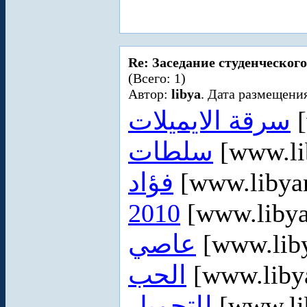
Re: Заседание студенческого
(Всего: 1)
Автор:
libya
. Дата размещения
سرقة الايميلات
[
سلطات
[www.li
فؤاد
[www.libya
2010
[www.liby
عاصي
[www.lib
الحب
[www.liby
للتحميل
[www.li