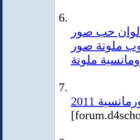
الوان حب صور
وب ملونة صور
ومانسية ملونة
نسية 2011
[forum.d4sch