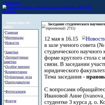
ГЛАВНАЯ
МЫСЛИ
ВСЛУХ
Навигация по
Заседание студенческого научног
сайту
(прочтений: 2711)
·
Главная
·
Материалы
12 мая в 16.15
·
Новости
в зале ученого совета (№
студенческого научного 
·
Заметки
·
форме круглого стола с 
Литературные
заметки
связи. В заседании учас
·
Особое
мнение
юридического факультета
·
Комментарии
Тема заседания -
правов
·
Публичные дела
·
Преподаватели
С вопросами обращайтесь 
·
Фотогалерея
Ивановой Анне (
ivanova
·
Форум
студентке 3 курса д. о. К