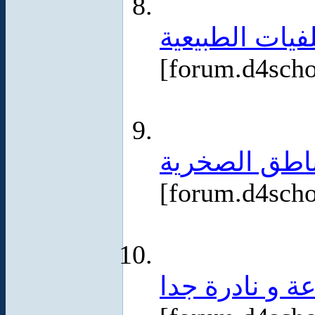
فيات الطبيعية
[forum.d4sch
ناطق الصخرية
[forum.d4sch
ة و نادرة جدا