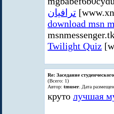
mgbabef6b0cydu
ترافيان
[www.xn
download msn m
msnmessenger.tk
Twilight Quiz
[w
Re: Заседание студенческого
(Всего: 1)
Автор:
tmuser
. Дата размещен
круто
лучшая м