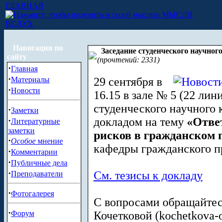
ГЛАВНАЯ
МЫСЛИ
ВСЛУХ
Навигация по
Заседание студенческого научног
сайту
(прочтений: 2331)
·
Главная
·
Материалы
29 сентября в
·
Новости
16.15 в зале № 5 (22 лин
студенческого научного 
·
Заметки
·
докладом на тему
«Отве
Литературные
заметки
рисков в гражданском 
·
Особое
мнение
кафедры гражданского пр
·
Комментарии
·
Публичные дела
·
Cм. тезисы к докладу
Преподаватели
·
Фотогалерея
С вопросами обращайтесь 
·
Форум
Кочетковой (
kochetkova-