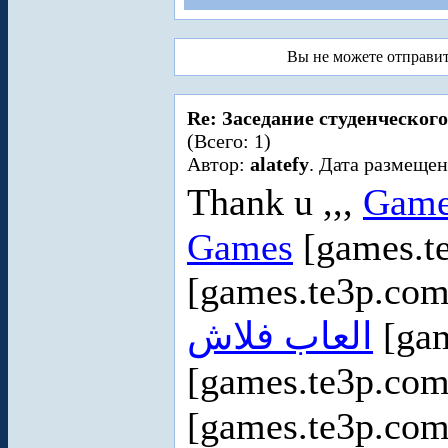
Вы не можете отправи
Re: Заседание студенческого
(Всего: 1)
Автор:
alatefy
. Дата размещен
Thank u ,,,
Game
Games
[games.t
[games.te3p.com
العاب فلاش
[gam
[games.te3p.co
[games.te3p.com