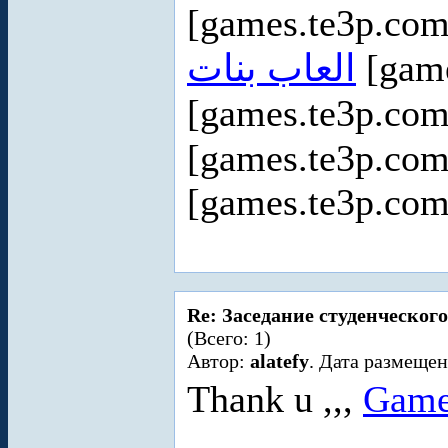
[games.te3p.com
العاب بنات
[game
[games.te3p.com
[games.te3p.com
[games.te3p.com
Re: Заседание студенческого
(Всего: 1)
Автор:
alatefy
. Дата размещен
Thank u ,,,
Game