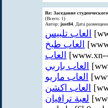
Re: Заседание студенческого
(Всего: 1)
Автор:
just84
. Дата размещени
العاب تلبيس
[ww
العاب طبخ
[www.
العاب
[www.xn--
العاب باربي
[www
العاب ماريو
[www
العاب اكشن
[ww
لعبة ترافيان
[ww