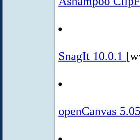
Ashampoo ClipF
SnagIt 10.0.1
[w
openCanvas 5.0