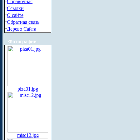
·
Справочная
·
Ссылки
·
О сайте
·
Обратная связь
·
Дерево Сайта
Фотографии
piza01.jpg
misc12.jpg