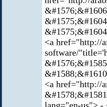
href="http://a
&#1576;&#1606;&
&#1575;&#1604
&#1575;&#1604;
<a href="http://
software/"title=
&#1576;&#1585
&#1588;&#1610;&
<a href="http://
&#1578;&#1581;
lang="en-us"> -