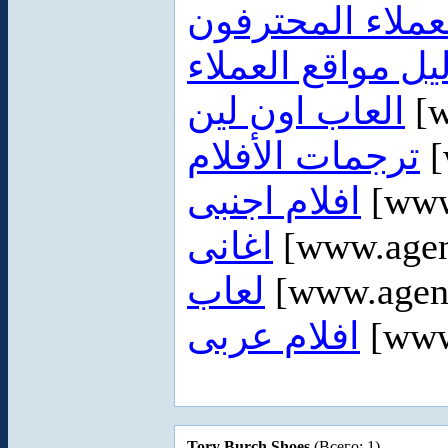
عملاء المحترفون
يل مواقع العملاء
العاب اون لين
[w
ترجمات الأفلام
[
افلام اجنبى
[www.
اغانى
[www.agent
لعاب
[www.agent
افلام عربى
[www.
Tory Burch Shoes
(Всего: 1)