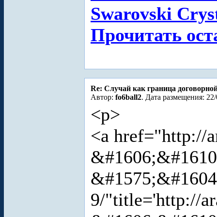
Swarovski Cryst
Прочитать ост
Re: Случай как граница договорно
Автор:
fo6ball2
. Дата размещения: 22/
<p>
<a href="http:/
&#1606;&#1610
&#1575;&#1604
9/"title='http: