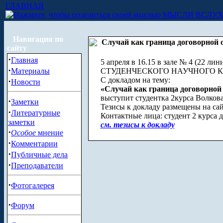
ГЛАВНАЯ
МЫСЛИ ВСЛУ
Навигация по
Случай как граница договорной 
сайту
·
Главная
5 апреля в 16.15 в зале № 4 (22 лин
·
Материалы
СТУДЕНЧЕСКОГО НАУЧНОГО К
С докладом на тему:
·
Новости
«Случай как граница договорной
выступит студентка 2курса Волков
·
Заметки
Тезисы к докладу размещены на сайт
·
Литературные
Контактные лица: студент 2 курса 
заметки
см. тезисы к докладу
·
Особое
мнение
·
Комментарии
·
Публичные дела
·
Преподаватели
·
Фотогалерея
·
Форум