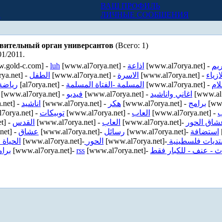
ВАШ ПРОФИЛЬ
Х
ЛИЧНЫЕ СООБЩЕНИЯ
авительный орган универсантов
(Всего: 1)
01/2011.
.gold-c.com] -
luh
[www.al7orya.net] -
اذاعة
[www.al7orya.net] -
ريم
ya.net] -
الطفل
[www.al7orya.net] -
الاسرة
[www.al7orya.net] -
ازياء
رياضة
[al7orya.net] -
المسلمة -الفتاة المسلمة
[www.al7orya.net] -
لام
[www.al7orya.net] -
فيديو
[www.al7orya.net] -
اغاني واناشيد
[www.al7
.net] -
اناشيد
[www.al7orya.net] -
هكر
[www.al7orya.net] -
برامج
[www
7orya.net] -
توبيكات
[www.al7orya.net] -
العاب
[www.al7orya.net] -
ب
t] -
القدس
[www.al7orya.net] -
العاب
[www.al7orya.net]-
شاق الحور
net] -
عشاق
[www.al7orya.net]-
رسائل
[www.al7orya.net]-
استضافة
الحياة 
[www.al7orya.net]-
الحور
[www.al7orya.net]-
تديات فلسطينية
برامج
[www.al7orya.net]-
rss
[www.al7orya.net]-
ث - عنف - للكبار فقط