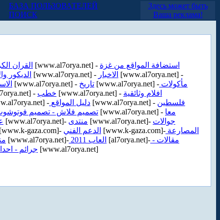
БАЗА ПОЛЬЗОВАТЕЛЕЙ
Здесь может быть
ПОИСК
Ваша реклама!
القران الك
[www.al7orya.net] -
استضافة المواقع من غزة
الديكور وال
[www.al7orya.net] -
الاخبار
[www.al7orya.net] -
الاس
[www.al7orya.net] -
تاريخ
[www.al7orya.net] -
مأكولات
orya.net] -
خطب
[www.al7orya.net] -
افلام وثائقية
.al7orya.net] -
دليل المواقع
[www.al7orya.net] -
فلسطين
تصميم فلاش - تصميم فوتوشو
[www.al7orya.net] -
معا
ع
[www.al7orya.net]-
منتدى
[www.al7orya.net]-
جوالات
[www.k-gaza.com]-
الدعم الفني
[www.k-gaza.com]-
المصارعة
من
[www.al7orya.net]-
العاب 2011
[al7orya.net]-
مقالات -
جرائم - احدا
[www.al7orya.net]