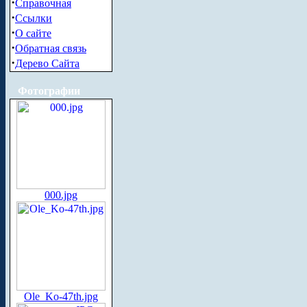
·
Справочная
·
Ссылки
·
О сайте
·
Обратная связь
·
Дерево Сайта
Фотографии
000.jpg
Ole_Ko-47th.jpg