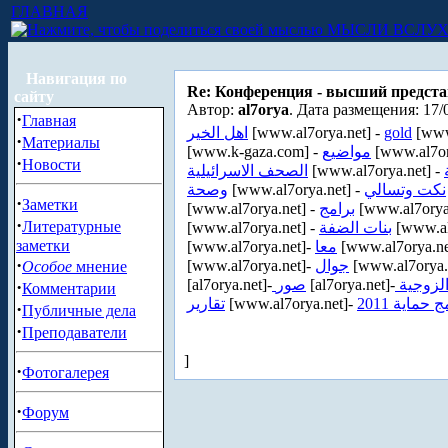
ГЛАВНАЯ
МЫСЛИ ВСЛУ
Навигация по
Re: Конференция - высший предст
сайту
Автор:
al7orya
. Дата размещения: 17/
·
Главная
اهل الخير
[www.al7orya.net] -
gold
[www
·
Материалы
[www.k-gaza.com] -
مواضيع
[www.al7or
·
Новости
الصحف الاسرائيلية
[www.al7orya.net] -
وصحة
[www.al7orya.net] -
نكت وتسالي
·
Заметки
[www.al7orya.net] -
برامج
[www.al7orya
·
Литературные
[www.al7orya.net] -
بنات الضفة
[www.al
заметки
[www.al7orya.net]-
معا
[www.al7orya.ne
·
[www.al7orya.net]-
جوال
[www.al7orya.
Особое
мнение
[al7orya.net]-
صور
[al7orya.net]-
الزوجية
·
Комментарии
تقارير
[www.al7orya.net]-
 حماية 2011
·
Публичные дела
·
Преподаватели
]
·
Фотогалерея
·
Форум