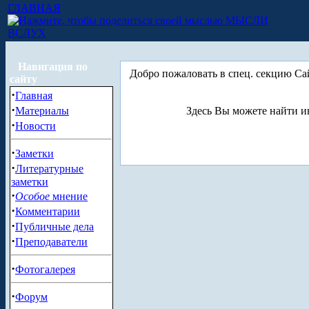
ГЛАВНАЯ
МЫСЛИ
ВСЛУХ
Навигация по
Добро пожаловать в спец. секцию С
сайту
·
Главная
·
Материалы
Здесь Вы можете найти и
·
Новости
·
Заметки
·
Литературные
заметки
·
Особое
мнение
·
Комментарии
·
Публичные дела
·
Преподаватели
·
Фотогалерея
·
Форум