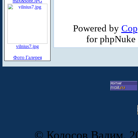
max&sobr.JPG
Powered by
Cop
for phpNuke
vilnius7.jpg
Фото Галерея
© Колосов Вадим, 20