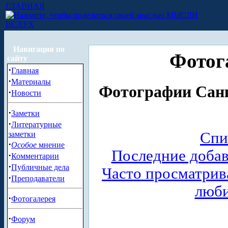
ГЛАВНАЯ
МЫСЛИ
ВСЛУХ
Навигация по
Фотог
сайту
·
Главная
·
Материалы
Фотографии Санк
·
Новости
·
Заметки
·
Литературные
Спи
заметки
·
Особое
мнение
Последние доба
·
Комментарии
·
Публичные дела
Часто просматри
·
Преподаватели
люб
·
Фотогалерея
·
Форум