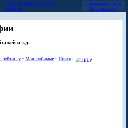
БАЗА ПОЛЬЗОВАТЕЛЕЙ
Здесь может быть
ПОИСК
Ваша реклама!
фии
зажей и т.д.
о рейтингу
::
Мои любимые
::
Поиск
::