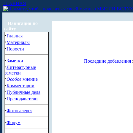
ГЛАВНАЯ
МЫСЛИ ВСЛУ
Навигация по
сайту
·
Главная
·
Материалы
·
Новости
·
Заметки
Последние добавления
·
Литературные
заметки
·
Особое
мнение
·
Комментарии
·
Публичные дела
·
Преподаватели
·
Фотогалерея
·
Форум