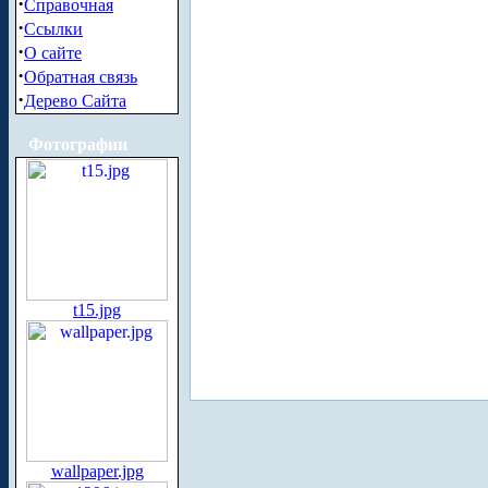
·
Справочная
·
Ссылки
·
О сайте
·
Обратная связь
·
Дерево Сайта
Фотографии
t15.jpg
wallpaper.jpg