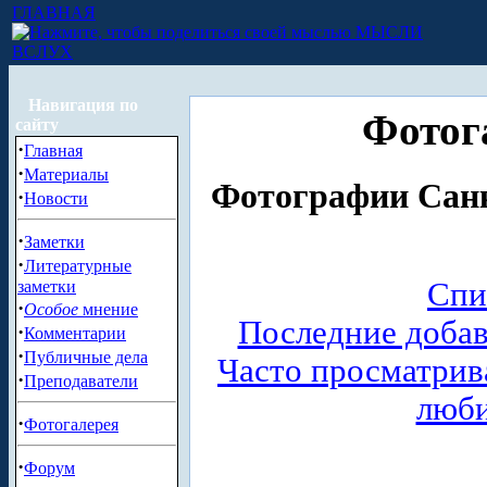
ГЛАВНАЯ
МЫСЛИ
ВСЛУХ
Навигация по
Фотог
сайту
·
Главная
·
Материалы
Фотографии Санк
·
Новости
·
Заметки
·
Литературные
Спи
заметки
·
Особое
мнение
Последние доба
·
Комментарии
·
Публичные дела
Часто просматри
·
Преподаватели
люб
·
Фотогалерея
·
Форум