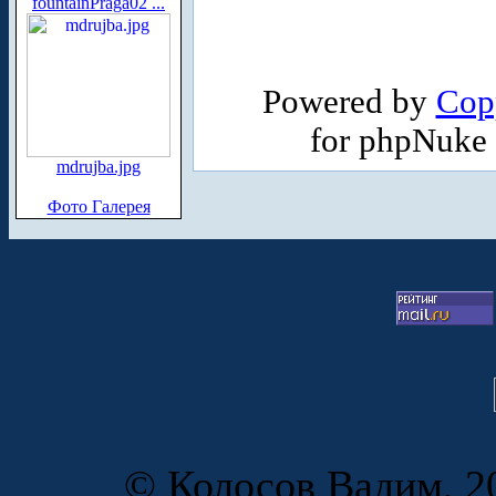
fountainPraga02 ...
Powered by
Cop
for phpNuke
mdrujba.jpg
Фото Галерея
© Колосов Вадим, 20