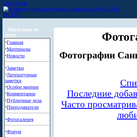
ГЛАВНАЯ
МЫСЛИ
ВСЛУХ
Навигация по
Фотог
сайту
·
Главная
·
Материалы
Фотографии Санк
·
Новости
·
Заметки
·
Литературные
Спи
заметки
·
Особое
мнение
Последние доба
·
Комментарии
·
Публичные дела
Часто просматри
·
Преподаватели
люб
·
Фотогалерея
·
Форум