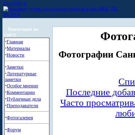
ГЛАВНАЯ
МЫСЛИ
ВСЛУХ
Навигация по
Фотог
сайту
·
Главная
·
Материалы
Фотографии Санк
·
Новости
·
Заметки
·
Литературные
Спи
заметки
·
Особое
мнение
Последние доба
·
Комментарии
·
Публичные дела
Часто просматри
·
Преподаватели
люб
·
Фотогалерея
·
Форум