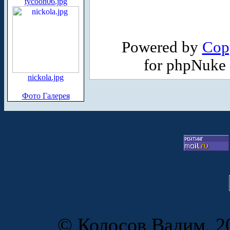
tycoon06.jpg
Powered by
Cop
for phpNuke
nickola.jpg
Фото Галерея
© Колосов Вадим, 20