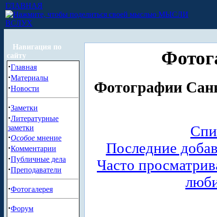
ГЛАВНАЯ
МЫСЛИ
ВСЛУХ
Навигация по
Фотог
сайту
·
Главная
·
Материалы
Фотографии Санк
·
Новости
·
Заметки
·
Литературные
Спи
заметки
·
Особое
мнение
Последние доба
·
Комментарии
·
Публичные дела
Часто просматри
·
Преподаватели
люб
·
Фотогалерея
·
Форум