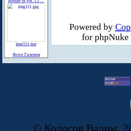
Resize of PICT2 ...
Powered by
Cop
for phpNuke
img111.jpg
Фото Галерея
© Колосов Вадим, 20