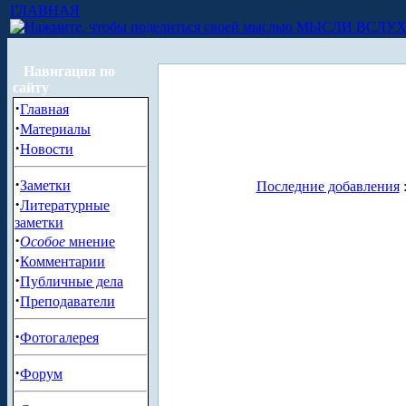
ГЛАВНАЯ
МЫСЛИ ВСЛУ
Навигация по
сайту
·
Главная
·
Материалы
·
Новости
·
Заметки
Последние добавления
·
Литературные
заметки
·
Особое
мнение
·
Комментарии
·
Публичные дела
·
Преподаватели
·
Фотогалерея
·
Форум