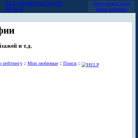
БАЗА ПОЛЬЗОВАТЕЛЕЙ
Здесь может быть
ПОИСК
Ваша реклама!
фии
зажей и т.д.
о рейтингу
::
Мои любимые
::
Поиск
::