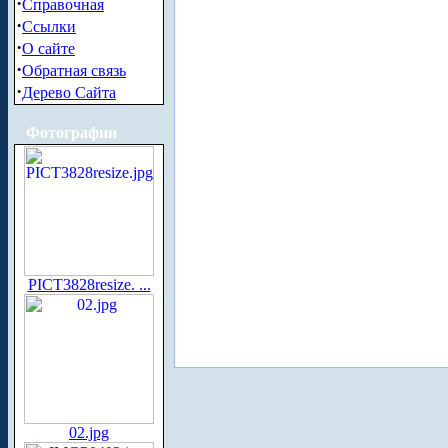
·
Справочная
·
Ссылки
·
О сайте
·
Обратная связь
·
Дерево Сайта
Фотографии
PICT3828resize. ...
02.jpg