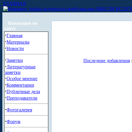
ГЛАВНАЯ
МЫСЛИ ВСЛУ
Навигация по
сайту
·
Главная
·
Материалы
·
Новости
·
Заметки
Последние добавления
·
Литературные
заметки
·
Особое
мнение
·
Комментарии
·
Публичные дела
·
Преподаватели
·
Фотогалерея
·
Форум