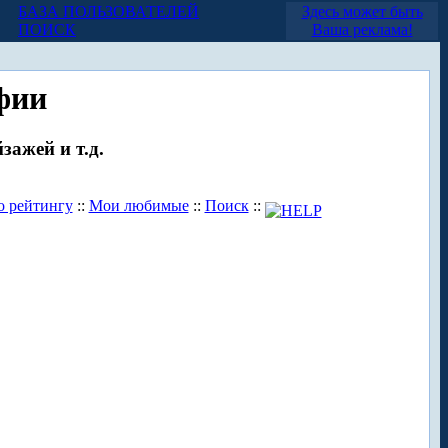
БАЗА ПОЛЬЗОВАТЕЛЕЙ
Здесь может быть
ПОИСК
Ваша реклама!
фии
зажей и т.д.
о рейтингу
::
Мои любимые
::
Поиск
::