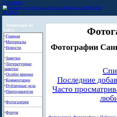
ГЛАВНАЯ
МЫСЛИ
ВСЛУХ
Навигация по
Фотог
сайту
·
Главная
·
Материалы
Фотографии Санк
·
Новости
·
Заметки
·
Литературные
Спи
заметки
·
Особое
мнение
Последние доба
·
Комментарии
·
Публичные дела
Часто просматри
·
Преподаватели
люб
·
Фотогалерея
·
Форум