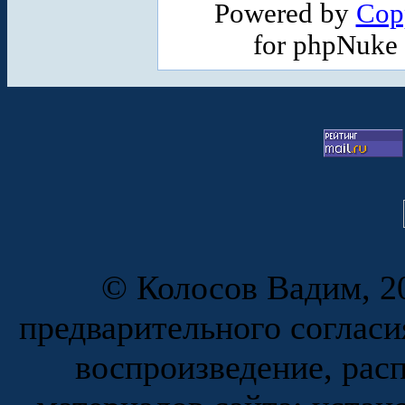
Powered by
Cop
for phpNuke
© Колосов Вадим, 20
предварительного согласи
воспроизведение, рас