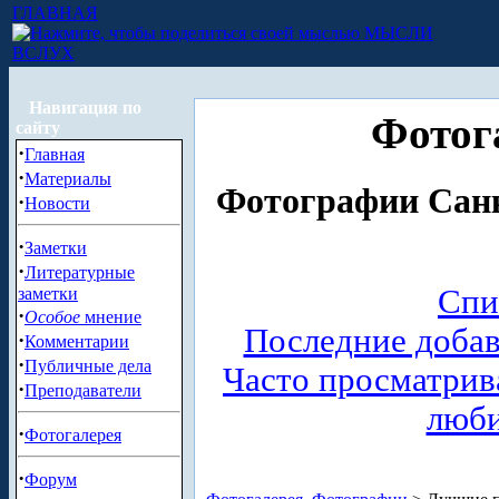
ГЛАВНАЯ
МЫСЛИ
ВСЛУХ
Навигация по
Фотог
сайту
·
Главная
·
Материалы
Фотографии Санк
·
Новости
·
Заметки
·
Литературные
Спи
заметки
·
Особое
мнение
Последние доба
·
Комментарии
·
Публичные дела
Часто просматри
·
Преподаватели
люб
·
Фотогалерея
·
Форум