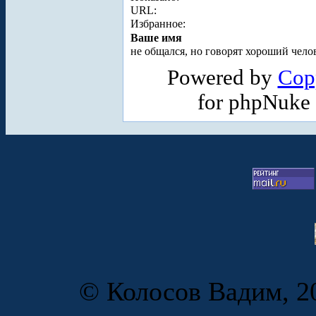
URL:
Избранное:
Ваше имя
не общался, но говорят хороший челов
Powered by
Cop
for phpNuke
© Колосов Вадим, 20