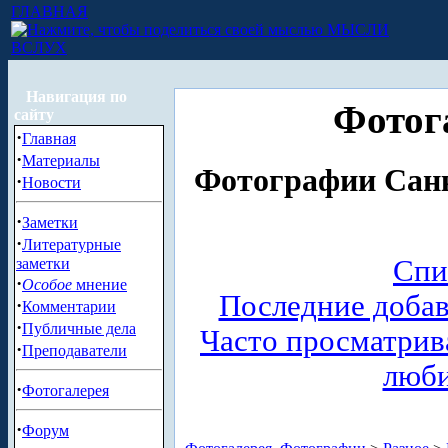
ГЛАВНАЯ
МЫСЛИ
ВСЛУХ
Навигация по
Фотог
сайту
·
Главная
·
Материалы
Фотографии Санк
·
Новости
·
Заметки
·
Литературные
Спи
заметки
·
Особое
мнение
Последние доба
·
Комментарии
·
Публичные дела
Часто просматри
·
Преподаватели
люб
·
Фотогалерея
·
Форум